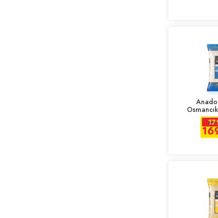
Anadol
Osmancık 
17
16