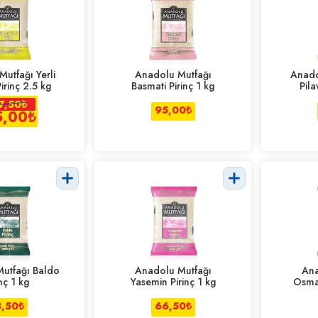
utfağı Yerli
Anadolu Mutfağı
Anado
Pirinç 2.5 kg
Basmati Pirinç 1 kg
Pila
7,50
₺
95,00
₺
5,00
₺
utfağı Baldo
Anadolu Mutfağı
Ana
nç 1 kg
Yasemin Pirinç 1 kg
Osman
3,50
₺
66,50
₺