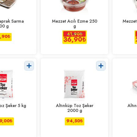
aprak Sarma
Mezzet Acılı Ezme 250
Mezzet 
00 g
g
41,90
₺
1,90
₺
36,90
₺
oz Şeker 5 kg
Altınküp Toz Şeker
Altı
2000 g
9,00
₺
94,50
₺