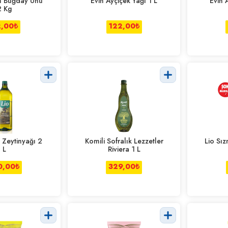
m Buğday Unu
Evin Ayçiçek Yağı 1 L
Evin 
2 Kg
2,00
₺
122,00
₺
a Zeytinyağı 2
Komili Sofralık Lezzetler
Lio Sız
L
Riviera 1 L
0,00
₺
329,00
₺