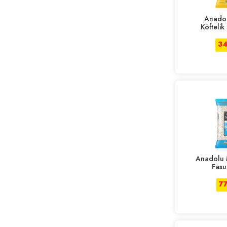
Anadol
Köftelik
34
Anadolu 
Fasu
7