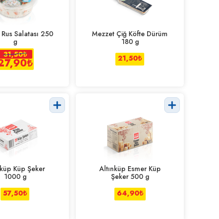
Rus Salatası 250
Mezzet Çiğ Köfte Dürüm
g
180 g
31,50
₺
21,50
₺
27,90
₺
nküp Küp Şeker
Altınküp Esmer Küp
1000 g
Şeker 500 g
57,50
₺
64,90
₺