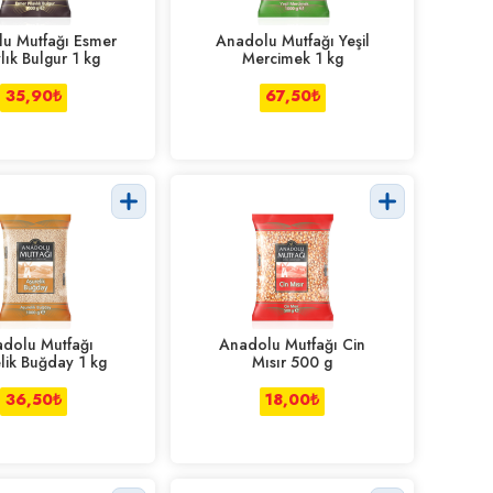
u Mutfağı Esmer
Anadolu Mutfağı Yeşil
vlık Bulgur 1 kg
Mercimek 1 kg
35,90
₺
67,50
₺
dolu Mutfağı
Anadolu Mutfağı Cin
lik Buğday 1 kg
Mısır 500 g
36,50
₺
18,00
₺