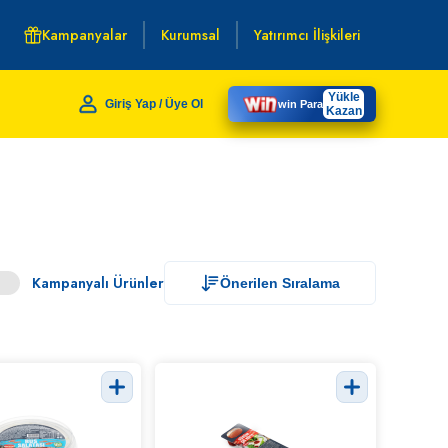
Kampanyalar
Kurumsal
Yatırımcı İlişkileri
Yükle
Giriş Yap / Üye Ol
win Para
Kazan
Kampanyalı Ürünler
Önerilen Sıralama