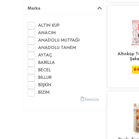
Marka
ALTIN KÜP
ANACIM
ANADOLU MUTFAĞI
ANADOLU TANEM
Altınküp T
AYTAÇ
Şeke
BARİLLA
64
BECEL
BİLLUR
BİŞKİN
BİZİM
BİZİM VATAN
Temizle
CALVE
DALFREDO
DARDANEL
DİĞER
DOLA