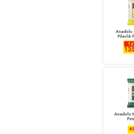
PİYALE
SUPERFRESH
ŞEF FRANZİ
ŞOK NET
TAT
Anadolu M
TEREM
Pilavlık 
ÜLKER
14
13
Anadolu M
Piri
8