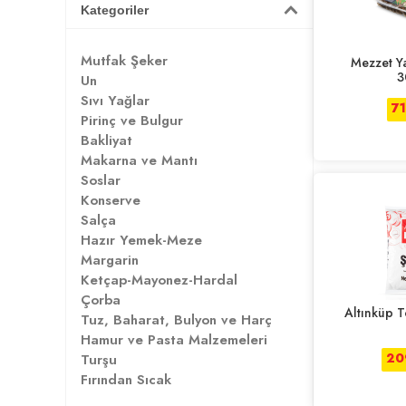
Kategoriler
Mutfak Şeker
Mezzet Y
3
Un
Sıvı Yağlar
7
Pirinç ve Bulgur
Bakliyat
Makarna ve Mantı
Soslar
Konserve
Salça
Hazır Yemek-Meze
Margarin
Ketçap-Mayonez-Hardal
Çorba
Altınküp T
Tuz, Baharat, Bulyon ve Harç
Hamur ve Pasta Malzemeleri
20
Turşu
Fırından Sıcak