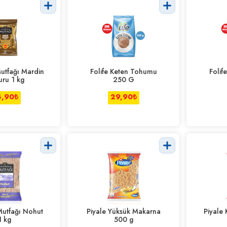
utfağı Mardin
Folife Keten Tohumu
Folif
uru 1 kg
250 G
,90
₺
29,90
₺
utfağı Nohut
Piyale Yüksük Makarna
Piyale
1 kg
500 g