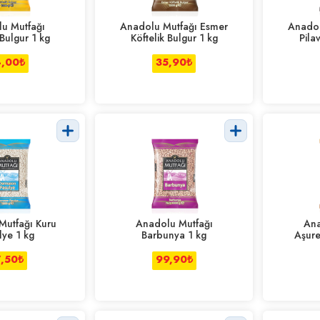
u Mutfağı
Anadolu Mutfağı Esmer
Anadol
 Bulgur 1 kg
Köftelik Bulgur 1 kg
Pila
,00
₺
35,90
₺
Mutfağı Kuru
Anadolu Mutfağı
Ana
lye 1 kg
Barbunya 1 kg
Aşure
7,50
₺
99,90
₺