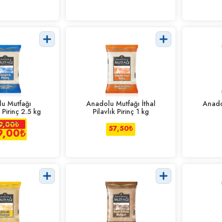
u Mutfağı
Anadolu Mutfağı İthal
Anado
Pirinç 2.5 kg
Pilavlık Pirinç 1 kg
9,00
₺
57,50
₺
9,00
₺