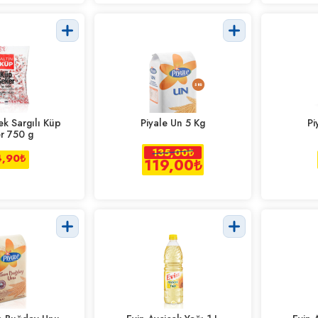
ek Sargılı Küp
Piyale Un 5 Kg
Pi
r 750 g
135,00
₺
,90
₺
119,00
₺