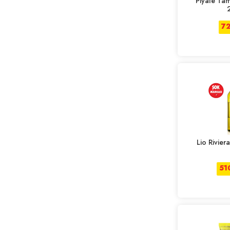
Piyale Ta
DR.OETKER
DR OETKER
7
DUDOMİ
EVİN
FİDE
FİLİZ
FOLIFE
GÜNEŞ
HEINZ
INDOMIE
KENT
Lio Rivier
KNORR
KOMİLİ
51
LEZZTAT
LIO
MEZZET
NOODLEX
NUH UN ANKARA