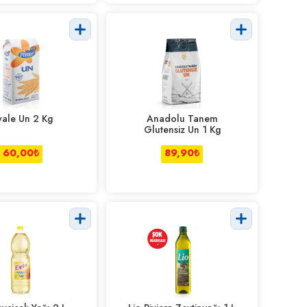
yale Un 2 Kg
Anadolu Tanem
Glutensiz Un 1 Kg
60,00
₺
89,90
₺