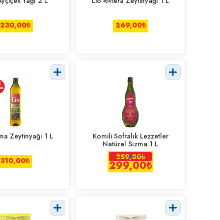
Ayçiçek Yağı 2 L
Lio Riviera Zeytinyağı 1 L
230,00
₺
269,00
₺
ma Zeytinyağı 1 L
Komili Sofralık Lezzetler
Natürel Sızma 1 L
359,00
₺
310,00
₺
299,00
₺