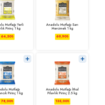
lu Mutfağı Yerli
Anadolu Mutfağı Sarı
vlık Pirinç 1 kg
Mercimek 1 kg
64,50
₺
69,90
₺
dolu Mutfağı
Anadolu Mutfağı İthal
cık Pirinç 1 kg
Pilavlık Pirinç 2.5 kg
78,00
₺
135,00
₺