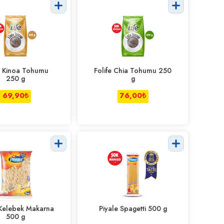
e Kinoa Tohumu
Folife Chia Tohumu 250
250 g
g
69,90
₺
76,00
₺
 Kelebek Makarna
Piyale Spagetti 500 g
500 g