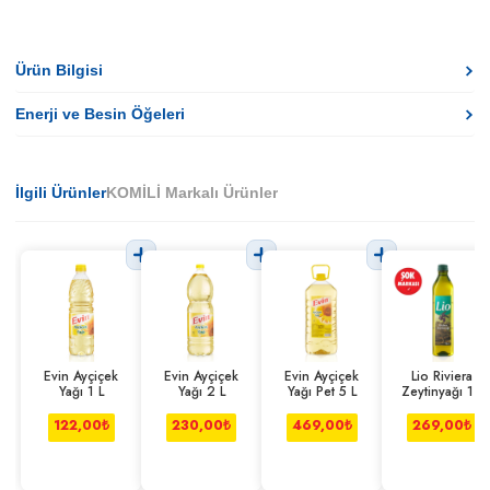
Ürün Bilgisi
Enerji ve Besin Öğeleri
İlgili Ürünler
KOMİLİ Markalı Ürünler
Evin Ayçiçek
Evin Ayçiçek
Evin Ayçiçek
Lio Riviera
Yağı 1 L
Yağı 2 L
Yağı Pet 5 L
Zeytinyağı 1 L
122,00
₺
230,00
₺
469,00
₺
269,00
₺