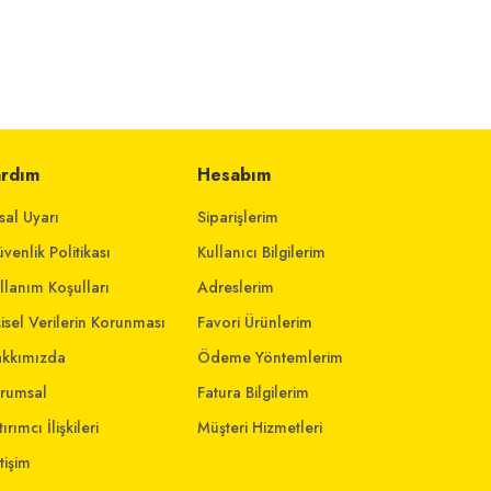
ardım
Hesabım
sal Uyarı
Siparişlerim
venlik Politikası
Kullanıcı Bilgilerim
llanım Koşulları
Adreslerim
şisel Verilerin Korunması
Favori Ürünlerim
kkımızda
Ödeme Yöntemlerim
rumsal
Fatura Bilgilerim
ırımcı İlişkileri
Müşteri Hizmetleri
etişim