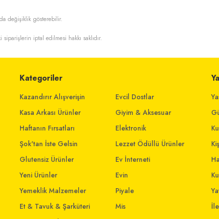
da değişiklik gösterebilir.
i siparişlerin iptal edilmesi hakkı saklıdır.
Kategoriler
Y
Kazandırır Alışverişin
Evcil Dostlar
Ya
Kasa Arkası Ürünler
Giyim & Aksesuar
Gü
Haftanın Fırsatları
Elektronik
Ku
Şok'tan İste Gelsin
Lezzet Ödüllü Ürünler
Ki
Glutensiz Ürünler
Ev İnterneti
Ha
Yeni Ürünler
Evin
Ku
Yemeklik Malzemeler
Piyale
Yat
Et & Tavuk & Şarküteri
Mis
İl