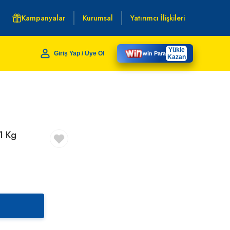
Kampanyalar
Kurumsal
Yatırımcı İlişkileri
Yükle
Giriş Yap / Üye Ol
win Para
Kazan
1 Kg