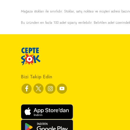
Mağaza stokları ile sınırlıdır. Stoklar, satış noktası ve müşteri adresi bazın
Bu üründen en fazla
100
adet sipariş verilebilir. Belirtilen adet üzerindek
Bizi Takip Edin