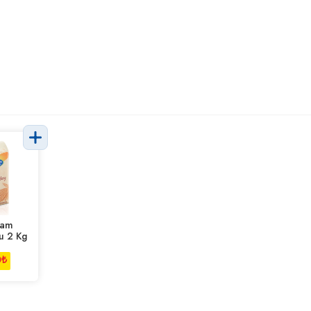
Tam
u 2 Kg
0
₺