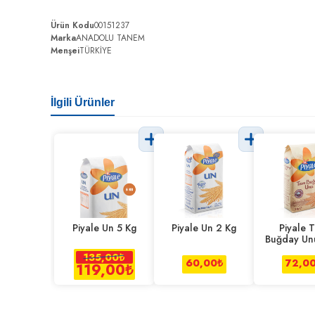
Ürün Kodu
00151237
Marka
ANADOLU TANEM
Menşei
TÜRKİYE
İlgili Ürünler
Piyale Un 5 Kg
Piyale Un 2 Kg
Piyale 
Buğday Un
135,00
₺
60,00
₺
72,0
119,00
₺