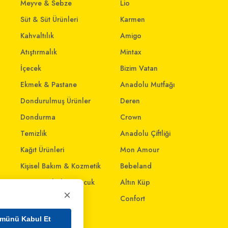
Meyve & Sebze
Lio
Süt & Süt Ürünleri
Karmen
Kahvaltılık
Amigo
Atıştırmalık
Mintax
İçecek
Bizim Vatan
Ekmek & Pastane
Anadolu Mutfağı
Dondurulmuş Ürünler
Deren
Dondurma
Crown
Temizlik
Anadolu Çiftliği
Kağıt Ürünleri
Mon Amour
Kişisel Bakım & Kozmetik
Bebeland
Anne - Bebek & Çocuk
Altın Küp
×
Oyuncak
Confort
Ev & Yaşam
münü Kabul Et