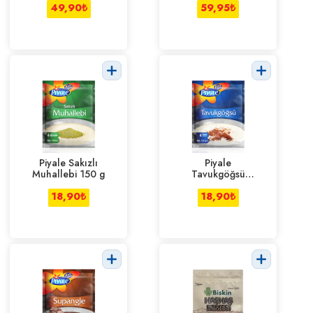
49,90
₺
59,95
₺
Piyale Sakızlı
Piyale
Muhallebi 150 g
Tavukgöğsü
125 g
18,90
₺
18,90
₺