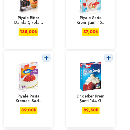
Piyale Bitter
Piyale Sade
Damla Çikolata
Krem Şanti 150
250 g
g
135,00
₺
37,00
₺
Piyale Pasta
Dr.oetker Krem
Kreması Sade
Şanti 144 G
140 g
39,00
₺
82,50
₺