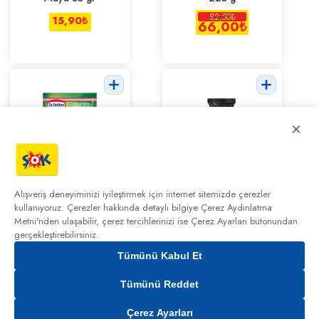
82,50
₺
15,90
₺
66,00
₺
×
Dr. Oetker
Ülker Kuvertür
Instant Maya
Bitter Çikolata
Alışveriş deneyiminizi iyileştirmek için internet sitemizde çerezler
3x10 g
200 Gr
kullanıyoruz. Çerezler hakkında detaylı bilgiye
Çerez Aydınlatma
32,50
₺
234,95
₺
Metni'nden
ulaşabilir, çerez tercihlerinizi ise Çerez Ayarları butonundan
gerçekleştirebilirsiniz.
Tümünü Kabul Et
0,00₺
Tümünü Reddet
Şok
Çerez Ayarları
Market
Kampanyalar
Cepte Şok
Sepetim
Hesabım