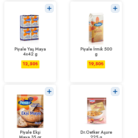
Piyale Yaş Maya
Piyale İrmik 500
4x42 g
g
12,50
₺
19,50
₺
Piyale Ekşi
Dr.Oetker Aşure
Maya 35 gr
225 g