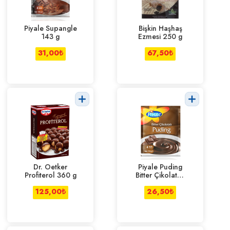
Piyale Supangle
Bişkin Haşhaş
143 g
Ezmesi 250 g
31,00
₺
67,50
₺
Dr. Oetker
Piyale Puding
Profiterol 360 g
Bitter Çikolatalı
115 g
125,00
₺
26,50
₺