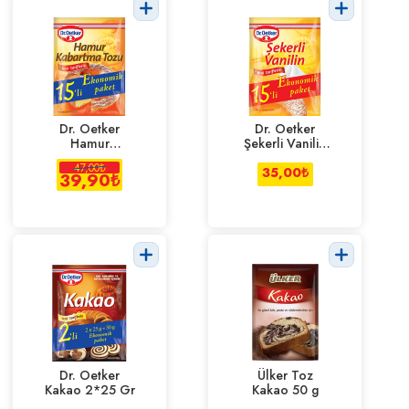
Dr. Oetker
Dr. Oetker
Hamur
Şekerli Vanilin
Kabartma Tozu
15'li
47,00
₺
15'li
35,00
₺
39,90
₺
Dr. Oetker
Ülker Toz
Kakao 2*25 Gr
Kakao 50 g