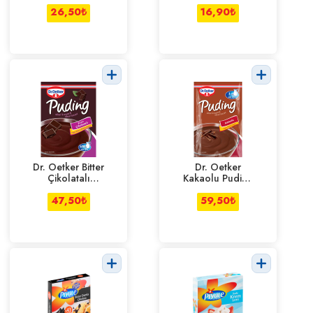
Parçalı
26,50
₺
16,90
₺
Dr. Oetker Bitter
Dr. Oetker
Çikolatalı
Kakaolu Puding
Puding 111 g
196 g
47,50
₺
59,50
₺