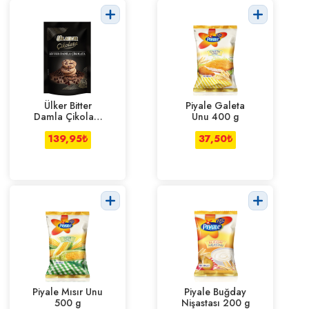
Ülker Bitter
Piyale Galeta
Damla Çikolata
Unu 400 g
120 g
139,95
₺
37,50
₺
Piyale Mısır Unu
Piyale Buğday
500 g
Nişastası 200 g