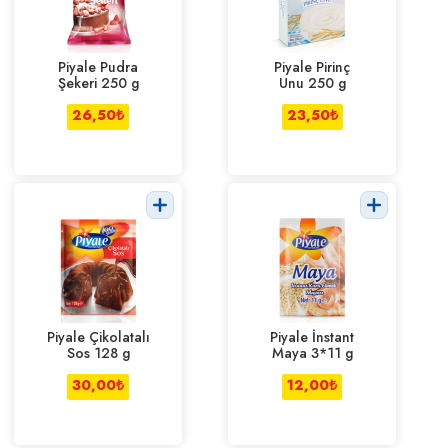
Piyale Pudra
Piyale Pirinç
Şekeri 250 g
Unu 250 g
26,50
₺
23,50
₺
Piyale Çikolatalı
Piyale İnstant
Sos 128 g
Maya 3*11 g
30,00
₺
12,00
₺