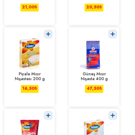
21,00
₺
20,50
₺
Piyale Mısır
Güneş Mısır
Nişastası 200 g
Nişasta 400 g
16,50
₺
47,50
₺