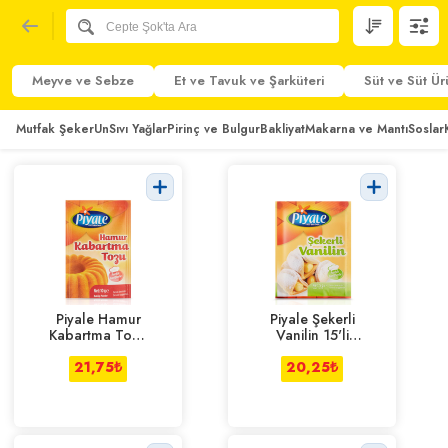
Meyve ve Sebze
Et ve Tavuk ve Şarküteri
Süt ve Süt Ür
Mutfak Şeker
Un
Sıvı Yağlar
Pirinç ve Bulgur
Bakliyat
Makarna ve Mantı
Soslar
Piyale Hamur
Piyale Şekerli
Kabartma Tozu
Vanilin 15'li
15'li Paket
Paket
21,75
₺
20,25
₺