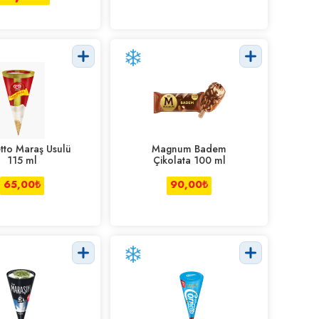
tto Maraş Usulü
Magnum Badem
115 ml
Çikolata 100 ml
65,00
₺
90,00
₺