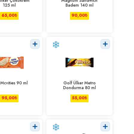
Ülker Çokokrem
Magnum Sandwich
125 ml
Badem 140 ml
65,00
₺
90,00
₺
 Mcvities 90 ml
Golf Ülker Metro
Dondurma 80 ml
95,00
₺
55,00
₺