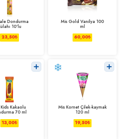
ale Dondurma
Mis Gold Vanilya 100
ülahı 10'lu
ml
23,50
₺
60,00
₺
 Kids Kakaolu
Mis Kornet Çilek-kaymak
durma 70 ml
120 ml
13,00
₺
19,50
₺