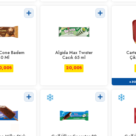
Cone Badem
Algida Max Twıster
Carte
40 Ml
Cacık 65 ml
Çik
0,00
₺
20,00
₺
+30