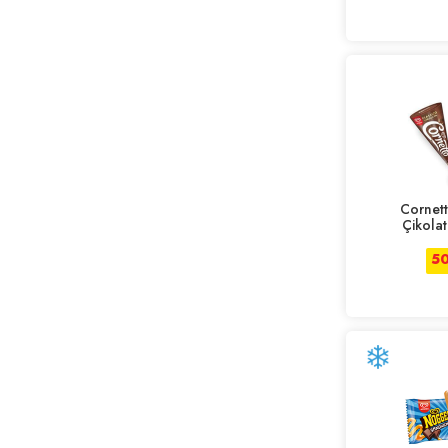
Cornett
Çikolat
5