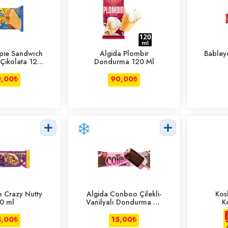
pie Sandwıch
Algida Plombir
Babley
Çikolata 125
Dondurma 120 Ml
ml
,00
₺
90,00
₺
o Crazy Nutty
Algida Conboo Çilekli-
Kos
0 ml
Vanilyalı Dondurma 60
K
ml
5,00
₺
15,00
₺