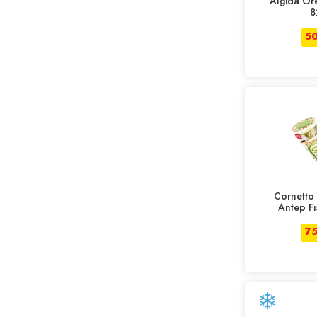
Algida Ore
8
5
Cornetto
Antep Fı
7