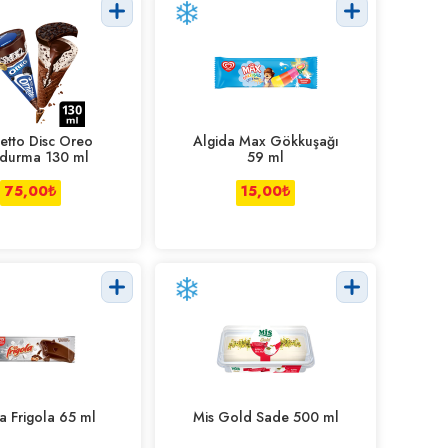
etto Disc Oreo
Algida Max Gökkuşağı
durma 130 ml
59 ml
75,00
₺
15,00
₺
a Frigola 65 ml
Mis Gold Sade 500 ml