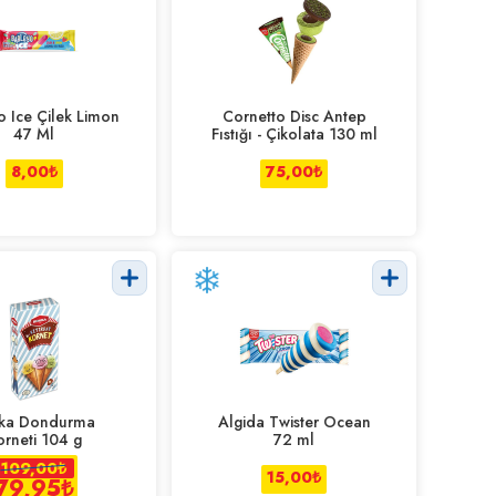
o Ice Çilek Limon
Cornetto Disc Antep
47 Ml
Fıstığı - Çikolata 130 ml
8,00
₺
75,00
₺
ka Dondurma
Algida Twister Ocean
orneti 104 g
72 ml
109,00
₺
15,00
₺
79,95
₺