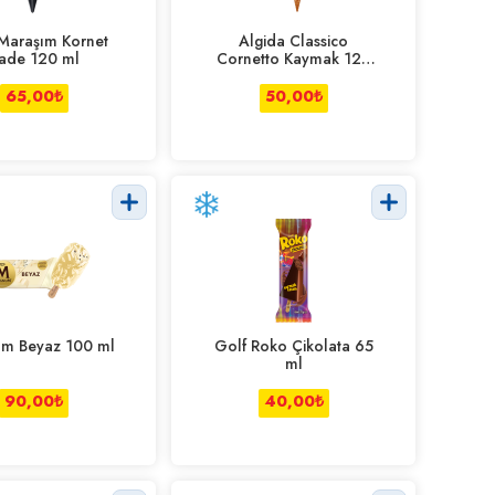
Maraşım Kornet
Algida Classico
ade 120 ml
Cornetto Kaymak 125
ml
65,00
₺
50,00
₺
m Beyaz 100 ml
Golf Roko Çikolata 65
ml
90,00
₺
40,00
₺