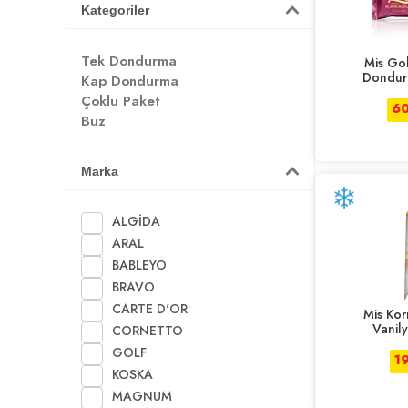
Kategoriler
Tek Dondurma
Mis Go
Dondur
Kap Dondurma
Çoklu Paket
60
Buz
Marka
ALGİDA
ARAL
BABLEYO
BRAVO
CARTE D'OR
Mis Kor
Vanil
CORNETTO
GOLF
1
KOSKA
MAGNUM