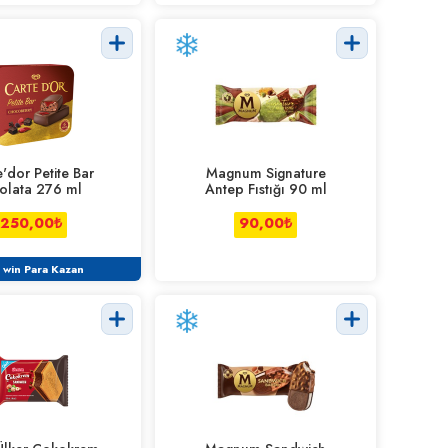
'dor Petite Bar
Magnum Signature
olata 276 ml
Antep Fıstığı 90 ml
250,00
₺
90,00
₺
 win Para Kazan