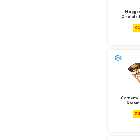
Nogger
Çikolata
6
Cornetto 
Karam
7