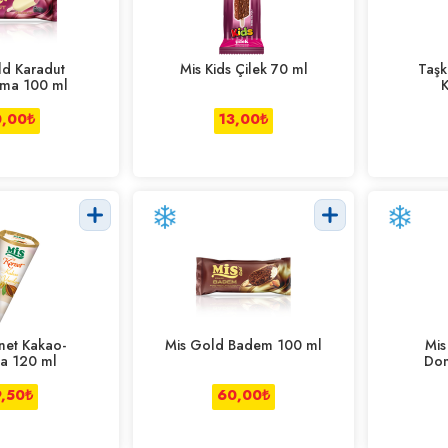
ld Karadut
Mis Kids Çilek 70 ml
Taşk
ma 100 ml
K
,00
₺
13,00
₺
net Kakao-
Mis Gold Badem 100 ml
Mis
ya 120 ml
Don
9,50
₺
60,00
₺