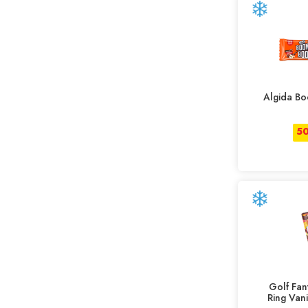
Algida B
5
Golf Fan
Ring Van