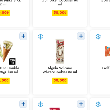
o Milka Stick
Golf Ülker Cocostar 80
Golf 
2 ml
ml
0,00
₺
50,00
₺
 Disc Double
Algida Volcano
Golf
stığı 130 ml
White&Cookies 86 ml
5,00
₺
50,00
₺