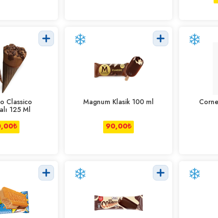
o Classico
Magnum Klasik 100 ml
Corne
alı 125 Ml
0,00
₺
90,00
₺