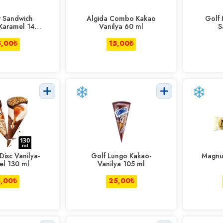
 Sandwich
Algida Combo Kakao
Golf 
 Karamel 145
Vanilya 60 ml
S
ml
5,00
₺
15,00
₺
Disc Vanilya-
Golf Lungo Kakao-
Magnu
el 130 ml
Vanilya 105 ml
5,00
₺
25,00
₺