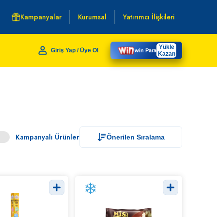
Kampanyalar
Kurumsal
Yatırımcı İlişkileri
Yükle
Giriş Yap / Üye Ol
win Para
Kazan
Kampanyalı Ürünler
Önerilen Sıralama