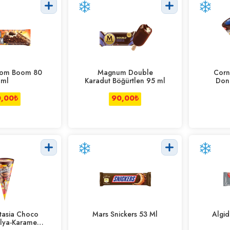
oom Boom 80
Magnum Double
Corn
ml
Karadut Böğürtlen 95 ml
Don
0,00
₺
90,00
₺
tasia Choco
Mars Snickers 53 Ml
Algid
ilya-Karamel