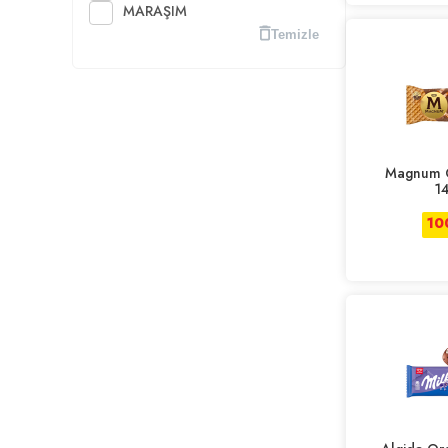
MARAŞIM
MİS
Temizle
MİS GOLD
ROYAL GOLF
SNİCKERS
SUPER CORNETTO
TAŞKALE
Magnum 
VIENETTA
1
10