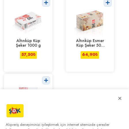
Altınküp Küp
Altınküp Esmer
Şeker 1000 g
Küp Şeker 500
g
57,50
₺
64,90
₺
×
Altınküp Tek
Sargılı Küp
Alışveriş deneyiminizi iyileştirmek için internet sitemizde çerezler
Şeker 750 g