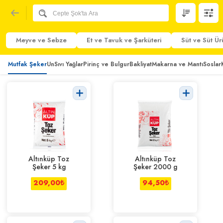
Meyve ve Sebze
Et ve Tavuk ve Şarküteri
Süt ve Süt Ür
Mutfak Şeker
Un
Sıvı Yağlar
Pirinç ve Bulgur
Bakliyat
Makarna ve Mantı
Soslar
Altınküp Toz
Altınküp Toz
Şeker 5 kg
Şeker 2000 g
209,00
₺
94,50
₺