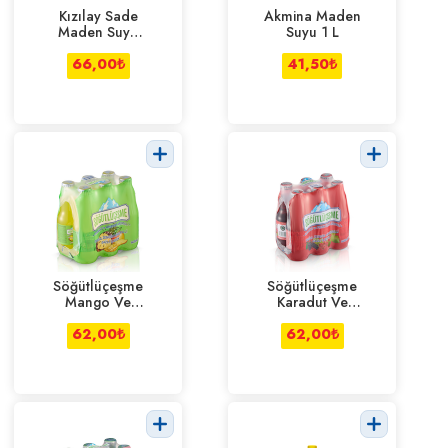
Kızılay Sade
Akmina Maden
Maden Suyu
Suyu 1 L
6*200 ml
66,00
₺
41,50
₺
Söğütlüçeşme
Söğütlüçeşme
Mango Ve
Karadut Ve
Ananas Aromalı
Frenk Üzümü
6*200 ml
62,00
₺
6*200 ml
62,00
₺