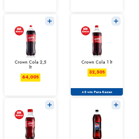
Crown Cola 2,5
Crown Cola 1 lt
lt
32,50
₺
64,00
₺
+5 win Para Kazan