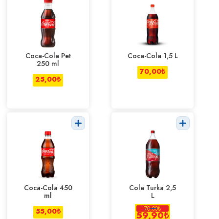
Coca-Cola Pet
Coca-Cola 1,5 L
250 ml
70,00
₺
25,00
₺
Coca-Cola 450
Cola Turka 2,5
ml
L
70,00
₺
55,00
₺
59,90
₺