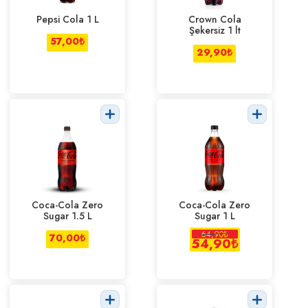
Pepsi Cola 1 L
Crown Cola
Şekersiz 1 lt
57,00
₺
29,90
₺
Coca-Cola Zero
Coca-Cola Zero
Sugar 1.5 L
Sugar 1 L
64,90
₺
70,00
₺
54,90
₺