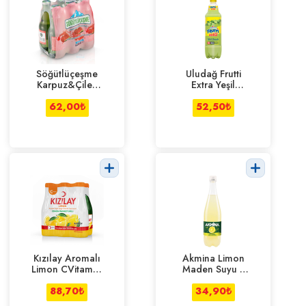
Söğütlüçeşme
Uludağ Frutti
Karpuz&Çilek
Extra Yeşil
Maden Suyu
Limonlu 1 l
6*200 ml
62,00
₺
52,50
₺
Kızılay Aromalı
Akmina Limon
Limon CVitamini
Maden Suyu 1
6*200 ml
Lt
88,70
₺
34,90
₺