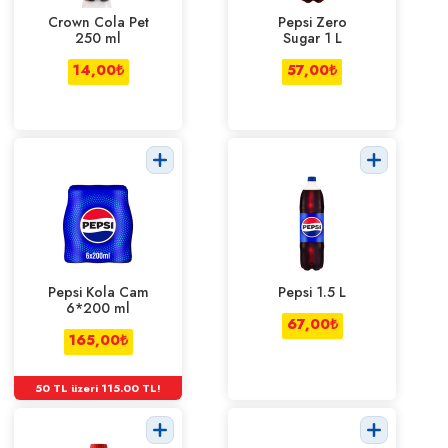
Crown Cola Pet
Pepsi Zero
250 ml
Sugar 1 L
14,00
₺
57,00
₺
Pepsi Kola Cam
Pepsi 1.5 L
6*200 ml
67,00
₺
165,00
₺
50 TL üzeri 115.00 TL!