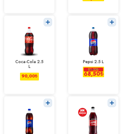
Coca-Cola 2.5
Pepsi 2.5 L
L
81,00
₺
68,50
₺
90,00
₺