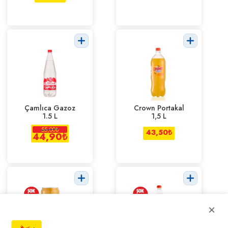
Çamlıca Gazoz
Crown Portakal
1.5 L
1,5 L
55,00
₺
43,50
₺
44,90
₺
×