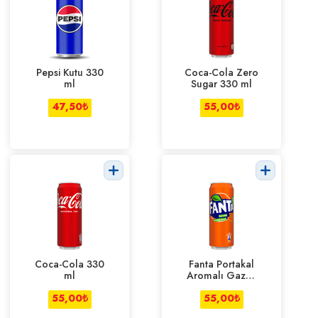
Pepsi Kutu 330
Coca-Cola Zero
ml
Sugar 330 ml
47,50
₺
55,00
₺
Coca-Cola 330
Fanta Portakal
ml
Aromalı Gazoz
330 ml
55,00
₺
55,00
₺