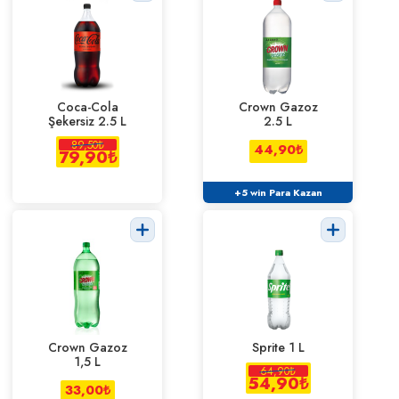
Coca-Cola
Crown Gazoz
Şekersiz 2.5 L
2.5 L
89,50
₺
44,90
₺
79,90
₺
+5 win Para Kazan
Crown Gazoz
Sprite 1 L
1,5 L
64,90
₺
54,90
₺
33,00
₺