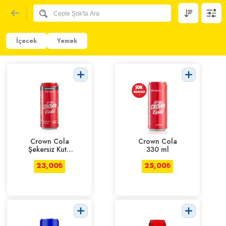
İçecek
Yemek
Crown Cola
Crown Cola
Şekersiz Kutu
330 ml
330 ml
23,00
₺
25,00
₺