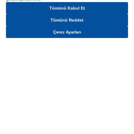
Tümünü Kabul Et
Tümünü Reddet
Çerez Ayarları
Gelince Haber Ver
Mağaza stokları ile sınırlıdır. Stoklar, satış noktası ve müşteri adresi bazında
değişiklik gösterebilir.