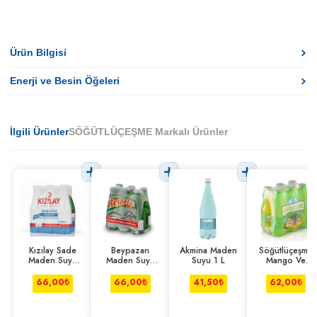
Ürün Bilgisi
Enerji ve Besin Öğeleri
İlgili Ürünler
SÖĞÜTLÜÇEŞME Markalı Ürünler
Kızılay Sade
Beypazarı
Akmina Maden
Söğütlüçeşme
Maden Suyu
Maden Suyu
Suyu 1 L
Mango Ve
6*200 ml
6*200 mL
Ananas Aromalı
6*200 ml
66,00
₺
66,00
₺
41,50
₺
62,00
₺