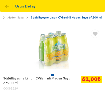
Ürün Detayı
k
Maden Suyu
Söğütlüçeşme Limon CVitaminli Maden Suyu 6*200 ml
62,00
₺
Söğütlüçeşme Limon CVitaminli Maden Suyu
6*200 ml
00093229