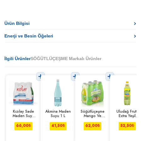
Ürün Bilgisi
Enerji ve Besin Öğeleri
İlgili Ürünler
SÖĞÜTLÜÇEŞME Markalı Ürünler
Kızılay Sade
Akmina Maden
Söğütlüçeşme
Uludağ Frutti
Maden Suyu
Suyu 1 L
Mango Ve
Extra Yeşil
6*200 ml
Ananas Aromalı
Limonlu 1 l
6*200 ml
66,00
₺
41,50
₺
62,00
₺
52,50
₺