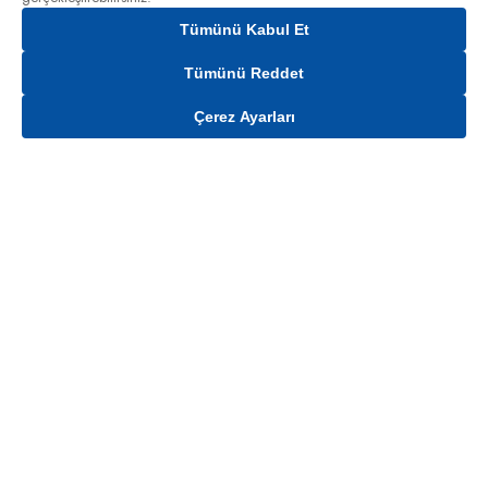
Tümünü Kabul Et
Tümünü Reddet
Çerez Ayarları
Sepete Ekle
Mağaza stokları ile sınırlıdır. Stoklar, satış noktası ve müşteri adresi bazında
değişiklik gösterebilir.