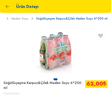
Ürün Detayı
cek
Maden Suyu
Söğütlüçeşme Karpuz&Çilek Maden Suyu 6*200 ml
62,00
₺
Söğütlüçeşme Karpuz&Çilek Maden Suyu 6*200
ml
00093090