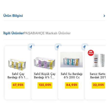
Ürün Bilgisi
İlgili Ürünler
PAŞABAHÇE Markalı Ürünler
Sahil Çay
Sahil Büyük Çay
Sahil Su Bardağı
Saroz Karton
Bardağı 6'lı 110
Bardağı 6'lı 165
6'lı 200 Cc
Bardak 20'li
Cc
Cc
67,95
₺
125,00
₺
84,95
₺
22,00
₺