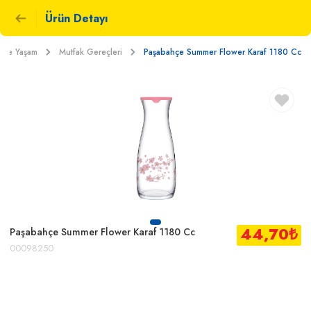
Ürün Detayı
 ve Yaşam
Mutfak Gereçleri
Paşabahçe Summer Flower Karaf 1180 Cc
44,70
₺
Paşabahçe Summer Flower Karaf 1180 Cc
00098250