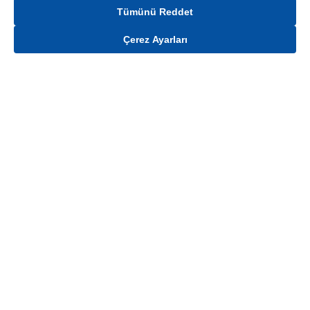
Tümünü Reddet
Çerez Ayarları
Gelince Haber Ver
Mağaza stokları ile sınırlıdır. Stoklar, satış noktası ve müşteri adresi bazında
değişiklik gösterebilir.
Bu üründen en fazla
100
adet sipariş verilebilir. Belirtilen adet üzerindeki
siparişlerin iptal edilmesi hakkı saklıdır.