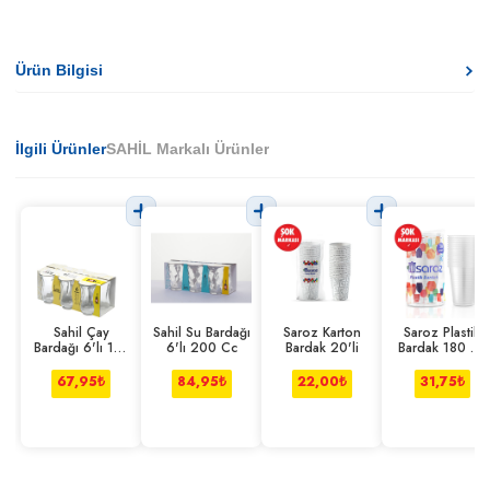
Ürün Bilgisi
İlgili Ürünler
SAHİL Markalı Ürünler
Sahil Çay
Sahil Su Bardağı
Saroz Karton
Saroz Plastik
Bardağı 6'lı 110
6'lı 200 Cc
Bardak 20'li
Bardak 180 Cc
Cc
20'li
67,95
₺
84,95
₺
22,00
₺
31,75
₺