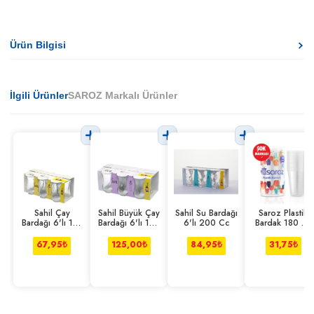
Ürün Bilgisi
İlgili Ürünler
SAROZ Markalı Ürünler
Sahil Çay
Sahil Büyük Çay
Sahil Su Bardağı
Saroz Plastik
Bardağı 6'lı 110
Bardağı 6'lı 165
6'lı 200 Cc
Bardak 180 Cc
Cc
Cc
20'li
67,95
₺
125,00
₺
84,95
₺
31,75
₺