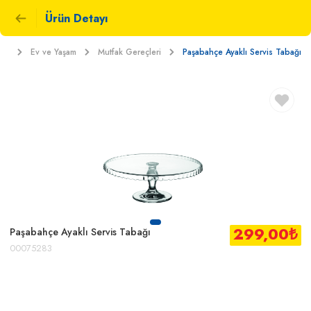
Ürün Detayı
ket
Ev ve Yaşam
Mutfak Gereçleri
Paşabahçe Ayaklı Servis Tabağı
299,00
₺
Paşabahçe Ayaklı Servis Tabağı
00075283