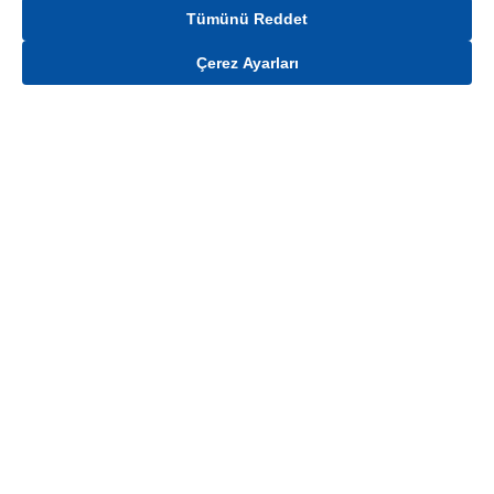
Tümünü Reddet
Çerez Ayarları
Gelince Haber Ver
Mağaza stokları ile sınırlıdır. Stoklar, satış noktası ve müşteri adresi bazında
değişiklik gösterebilir.
Bu üründen en fazla
100
adet sipariş verilebilir. Belirtilen adet üzerindeki
siparişlerin iptal edilmesi hakkı saklıdır.