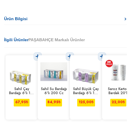
Ürün Bilgisi
İlgili Ürünler
PAŞABAHÇE Markalı Ürünler
Sahil Çay
Sahil Su Bardağı
Sahil Büyük Çay
Saroz Karton
Bardağı 6'lı 110
6'lı 200 Cc
Bardağı 6'lı 165
Bardak 20'li
Cc
Cc
67,95
₺
84,95
₺
125,00
₺
22,00
₺