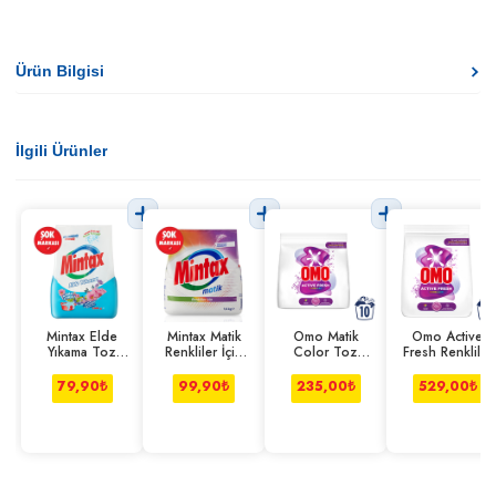
Ürün Bilgisi
İlgili Ürünler
Mintax Elde
Mintax Matik
Omo Matik
Omo Active
Yıkama Toz
Renkliler İçin
Color Toz
Fresh Renkliler
Deterjan 1000
Toz Deterjan
Deterjan 1.5 Kg
Toz Deterjan
g
1.5 Kg
4.5 Kg
79,90
₺
99,90
₺
235,00
₺
529,00
₺