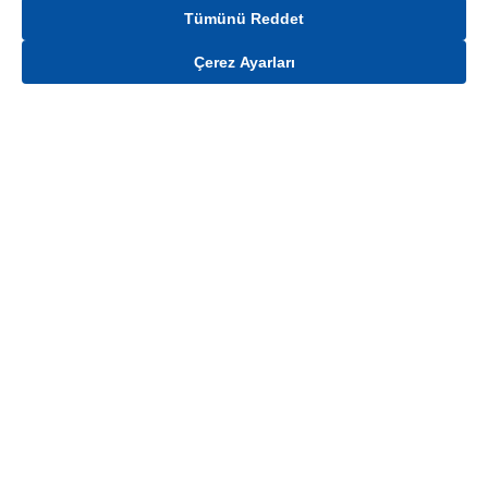
Tümünü Reddet
Çerez Ayarları
Gelince Haber Ver
Mağaza stokları ile sınırlıdır. Stoklar, satış noktası ve müşteri adresi bazında
değişiklik gösterebilir.
Bu üründen en fazla
4
adet sipariş verilebilir. Belirtilen adet üzerindeki
siparişlerin iptal edilmesi hakkı saklıdır.