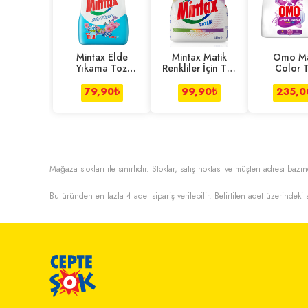
Mintax Elde
Mintax Matik
Omo Ma
Yıkama Toz
Renkliler İçin Toz
Color 
Deterjan 1000 g
Deterjan 1.5 Kg
Deterjan 
79,90
₺
99,90
₺
235,0
Mağaza stokları ile sınırlıdır. Stoklar, satış noktası ve müşteri adresi bazın
Bu üründen en fazla
4
adet sipariş verilebilir. Belirtilen adet üzerindeki s