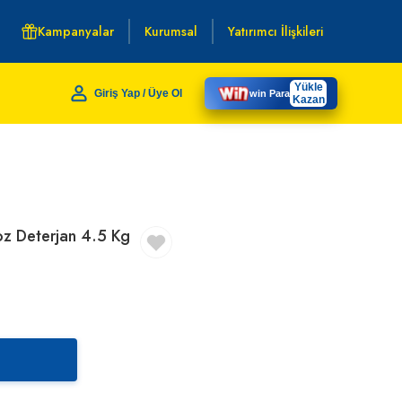
Kampanyalar
Kurumsal
Yatırımcı İlişkileri
Yükle
Giriş Yap / Üye Ol
win Para
Kazan
oz Deterjan 4.5 Kg