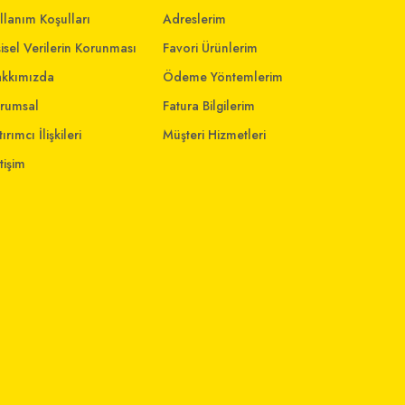
llanım Koşulları
Adreslerim
şisel Verilerin Korunması
Favori Ürünlerim
kkımızda
Ödeme Yöntemlerim
rumsal
Fatura Bilgilerim
ırımcı İlişkileri
Müşteri Hizmetleri
etişim