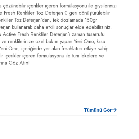
özünebilir içerikler içeren formülasyonu ile giysilerinizi
 Fresh Renkliler Toz Deterjan 0 geri dönüştürülebilir
Renkliler Toz Deterjan’dan, tek dozlamada 150gr
rjan kullanarak daha etkili sonuçlar elde edebilirsiniz.
o Active Fresh Renkliler Deterjan’ı zaman tasarrufu
an ve renklilerinize özel bakım yapan Yeni Omo, kısa
Yeni Omo, içeriğinde yer alan ferahlatıcı etkiye sahip
r içerikler içeren formülasyonu ile tüm lekelere ve
arına Göz Atın!
Tümünü Gör