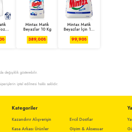
tik
Mintax Matik
Mintax Matik
Toz
Beyazlar 10 Kg
Beyazlar İçin 1.5
1.5 Kg
Kg
0
₺
389,00
₺
99,90
₺
da değişiklik gösterebilir.
iparişlerin iptal edilmesi hakkı saklıdır.
Kategoriler
Y
Kazandırır Alışverişin
Evcil Dostlar
Ya
Kasa Arkası Ürünler
Giyim & Aksesuar
Gü