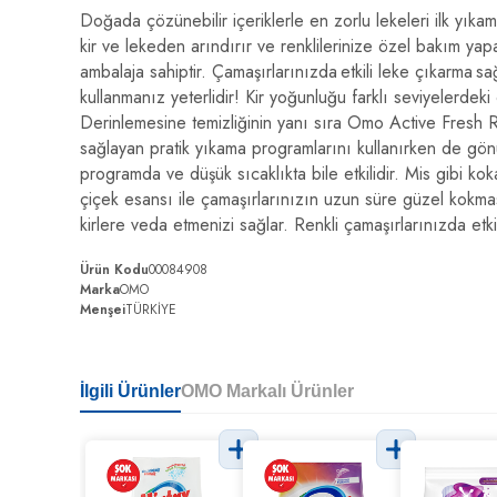
Doğada çözünebilir içeriklerle en zorlu lekeleri ilk yıka
kir ve lekeden arındırır ve renklilerinize özel bakım y
ambalaja sahiptir. Çamaşırlarınızda etkili leke çıkarma 
kullanmanız yeterlidir! Kir yoğunluğu farklı seviyelerdeki
Derinlemesine temizliğinin yanı sıra Omo Active Fresh Re
sağlayan pratik yıkama programlarını kullanırken de gönül
programda ve düşük sıcaklıkta bile etkilidir. Mis gibi ko
çiçek esansı ile çamaşırlarınızın uzun süre güzel kokmas
kirlere veda etmenizi sağlar. Renkli çamaşırlarınızda 
Ürün Kodu
00084908
Marka
OMO
Menşei
TÜRKİYE
İlgili Ürünler
OMO Markalı Ürünler