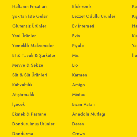
Haftanın Fırsatları
Elektronik
Ku
Şok'tan İste Gelsin
Lezzet Ödüllü Ürünler
Ki
Glutensiz Ürünler
Ev İnterneti
Ha
Yeni Ürünler
Evin
Ku
Yemeklik Malzemeler
Piyale
Yat
Et & Tavuk & Şarküteri
Mis
İl
Meyve & Sebze
Lio
Süt & Süt Ürünleri
Karmen
Kahvaltılık
Amigo
Atıştırmalık
Mintax
İçecek
Bizim Vatan
Ekmek & Pastane
Anadolu Mutfağı
Dondurulmuş Ürünler
Deren
Dondurma
Crown