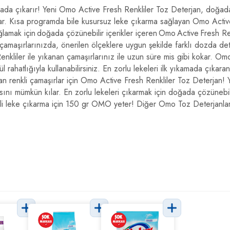
mada çıkarır! Yeni Omo Active Fresh Renkliler Toz Deterjan, doğada ç
apar. Kısa programda bile kusursuz leke çıkarma sağlayan Omo Active
sağlamak için doğada çözünebilir içerikler içeren Omo Active Fresh 
 çamaşırlarınızda, önerilen ölçeklere uygun şekilde farklı dozda dete
nkliler ile yıkanan çamaşırlarınız ile uzun süre mis gibi kokar. Om
 rahatlığıyla kullanabilirsiniz. En zorlu lekeleri ilk yıkamada çıkar
kan renkli çamaşırlar için Omo Active Fresh Renkliler Toz Deterjan! 
ını mümkün kılar. En zorlu lekeleri çıkarmak için doğada çözünebili
etkili leke çıkarma için 150 gr OMO yeter! Diğer Omo Toz Deterjanl