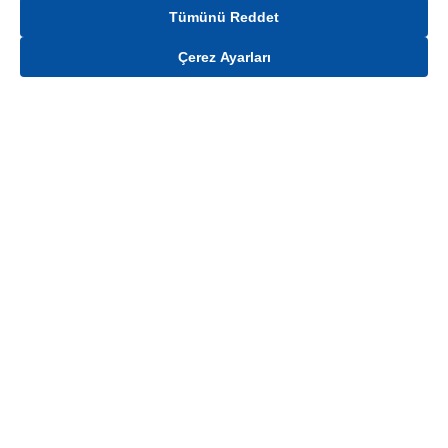
Tümünü Reddet
Çerez Ayarları
Gelince Haber Ver
Mağaza stokları ile sınırlıdır. Stoklar, satış noktası ve müşteri adresi bazında
değişiklik gösterebilir.
Bu üründen en fazla
100
adet sipariş verilebilir. Belirtilen adet üzerindeki
siparişlerin iptal edilmesi hakkı saklıdır.