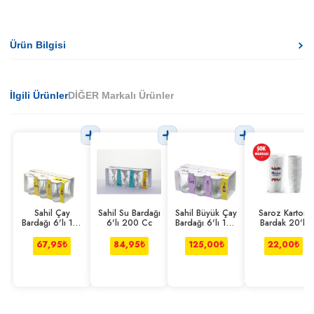
Ürün Bilgisi
İlgili Ürünler
DİĞER Markalı Ürünler
Sahil Çay
Sahil Su Bardağı
Sahil Büyük Çay
Saroz Karton
Bardağı 6'lı 110
6'lı 200 Cc
Bardağı 6'lı 165
Bardak 20'li
Cc
Cc
67,95
₺
84,95
₺
125,00
₺
22,00
₺