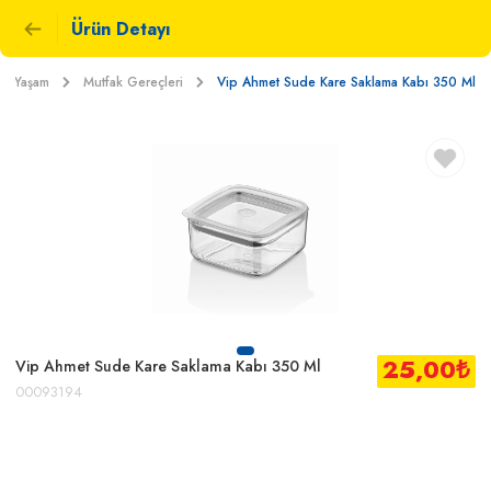
Ürün Detayı
ve Yaşam
Mutfak Gereçleri
Vip Ahmet Sude Kare Saklama Kabı 350 Ml
25,00
₺
Vip Ahmet Sude Kare Saklama Kabı 350 Ml
00093194