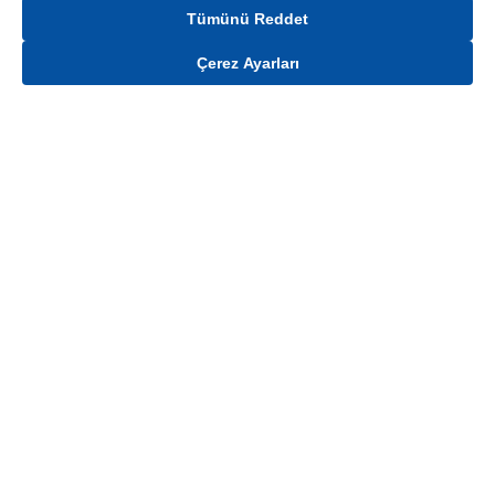
Tümünü Reddet
Çerez Ayarları
Gelince Haber Ver
Mağaza stokları ile sınırlıdır. Stoklar, satış noktası ve müşteri adresi bazında
değişiklik gösterebilir.
Bu üründen en fazla
100
adet sipariş verilebilir. Belirtilen adet üzerindeki
siparişlerin iptal edilmesi hakkı saklıdır.