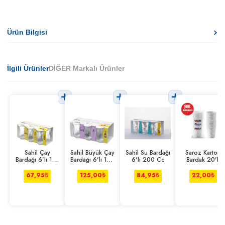
Ürün Bilgisi
İlgili Ürünler
DİĞER Markalı Ürünler
Sahil Çay
Sahil Büyük Çay
Sahil Su Bardağı
Saroz Karton
Bardağı 6'lı 110
Bardağı 6'lı 165
6'lı 200 Cc
Bardak 20'li
Cc
Cc
67,95
₺
125,00
₺
84,95
₺
22,00
₺