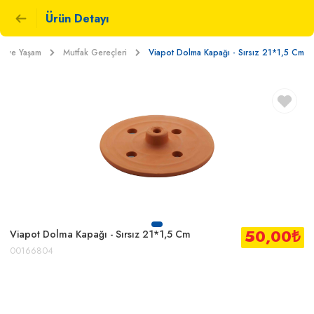
Ürün Detayı
v ve Yaşam
Mutfak Gereçleri
Viapot Dolma Kapağı - Sırsız 21*1,5 Cm
50,00
₺
Viapot Dolma Kapağı - Sırsız 21*1,5 Cm
00166804