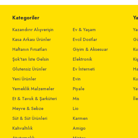
Kategoriler
Y
Kazandırır Alışverişin
Ev & Yaşam
Ya
Kasa Arkası Ürünler
Evcil Dostlar
Gü
Haftanın Fırsatları
Giyim & Aksesuar
Ku
Şok'tan İste Gelsin
Elektronik
Ki
Glutensiz Ürünler
Ev İnterneti
Ha
Yeni Ürünler
Evin
Ku
Yemeklik Malzemeler
Piyale
Yat
Et & Tavuk & Şarküteri
Mis
İl
Meyve & Sebze
Lio
Süt & Süt Ürünleri
Karmen
Kahvaltılık
Amigo