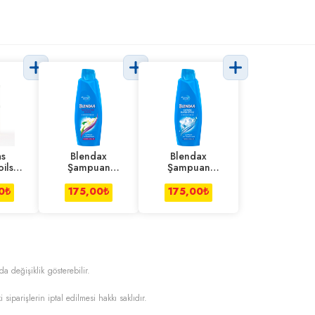
as
Blendax
Blendax
ils
Şampuan
Şampuan
ak
Yasemin Özlü
Kepeğe Karşı
 360
500 ml
500 ml
0
₺
175,00
₺
175,00
₺
da değişiklik gösterebilir.
i siparişlerin iptal edilmesi hakkı saklıdır.