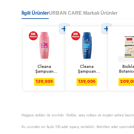
İlgili Ürünler
URBAN CARE Markalı Ürünler
Cleana
Cleana
Biobl
Şampuan
Şampuan
Botanico
Güçlü&Parlak
Kepeğe Karşı
Sarıms
Yasemin Özlü
Zeytinyağlı 600
Şampuanı
139,00
₺
139,00
₺
209,0
600 ml
ml
ml
Mağaza stokları ile sınırlıdır. Stoklar, satış noktası ve müşteri adresi bazın
Bu üründen en fazla
100
adet sipariş verilebilir. Belirtilen adet üzerindek