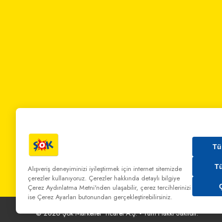
Tü
T
Alışveriş deneyiminizi iyileştirmek için internet sitemizde
çerezler kullanıyoruz. Çerezler hakkında detaylı bilgiye
Bizi Arayın:
0 850 808 00 00
Bize Yazın:
musterihiz
Çerez Aydınlatma Metni'nden
ulaşabilir, çerez tercihlerinizi
ise Çerez Ayarları butonundan gerçekleştirebilirsiniz.
©
2026
Şok Marketler Ticaret A.Ş. - Tüm Hakkı Saklıdır.