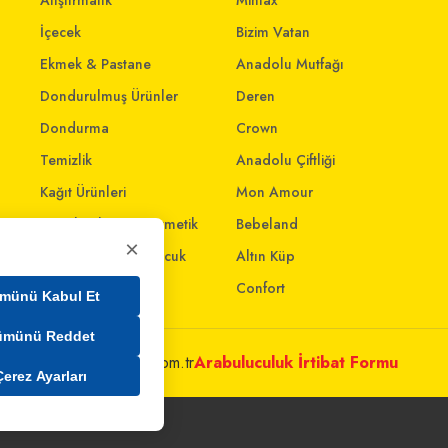
Atıştırmalık
Mintax
İçecek
Bizim Vatan
Ekmek & Pastane
Anadolu Mutfağı
Dondurulmuş Ürünler
Deren
Dondurma
Crown
Temizlik
Anadolu Çiftliği
Kağıt Ürünleri
Mon Amour
Kişisel Bakım & Kozmetik
Bebeland
×
Anne - Bebek & Çocuk
Altın Küp
Oyuncak
Confort
münü Kabul Et
ümünü Reddet
metleri@mim.sokmarket.com.tr
Arabuluculuk İrtibat Formu
Çerez Ayarları