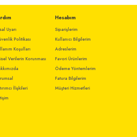
ardım
Hesabım
sal Uyarı
Siparişlerim
venlik Politikası
Kullanıcı Bilgilerim
llanım Koşulları
Adreslerim
şisel Verilerin Korunması
Favori Ürünlerim
kkımızda
Ödeme Yöntemlerim
rumsal
Fatura Bilgilerim
ırımcı İlişkileri
Müşteri Hizmetleri
etişim