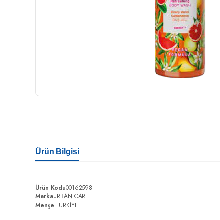
Ürün Bilgisi
Ürün Kodu
00162598
Marka
URBAN CARE
Menşei
TÜRKİYE