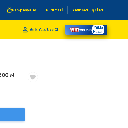
Kampanyalar
Kurumsal
Yatırımcı İlişkileri
Yükle
Giriş Yap / Üye Ol
win Para
Kazan
 500 Ml