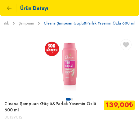
Ürün Detayı
zmetik
Şampuan
Cleana Şampuan Güçlü&Parlak Yasemin Özlü 600 ml
139,00
₺
Cleana Şampuan Güçlü&Parlak Yasemin Özlü
600 ml
00139012