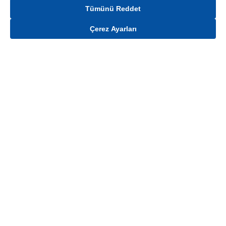
Tümünü Reddet
Çerez Ayarları
Gelince Haber Ver
Mağaza stokları ile sınırlıdır. Stoklar, satış noktası ve müşteri adresi bazında
değişiklik gösterebilir.
Bu üründen en fazla
100
adet sipariş verilebilir. Belirtilen adet üzerindeki
siparişlerin iptal edilmesi hakkı saklıdır.