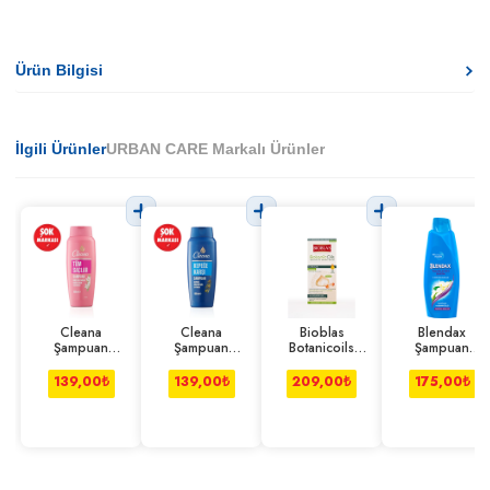
Ürün Bilgisi
İlgili Ürünler
URBAN CARE Markalı Ürünler
Cleana
Cleana
Bioblas
Blendax
Şampuan
Şampuan
Botanicoils
Şampuan
Güçlü&Parlak
Kepeğe Karşı
Sarımsak
Yasemin Özlü
Yasemin Özlü
Zeytinyağlı 600
Şampuanı 360
500 ml
139,00
₺
139,00
₺
209,00
₺
175,00
₺
600 ml
ml
ml