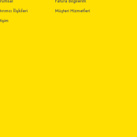
rumsal
Fatura Bilgilerim
ırımcı İlişkileri
Müşteri Hizmetleri
etişim