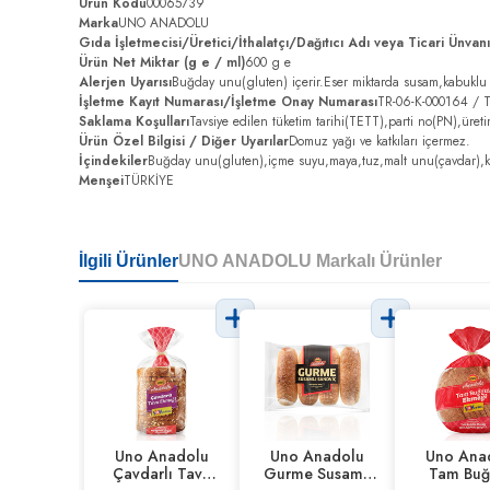
Ürün Kodu
00065739
Marka
UNO ANADOLU
Gıda İşletmecisi/Üretici/İthalatçı/Dağıtıcı Adı veya Ticari Ünvan
Ürün Net Miktar (g e / ml)
600 g e
Alerjen Uyarısı
Buğday unu(gluten) içerir.Eser miktarda susam,kabuklu y
İşletme Kayıt Numarası/İşletme Onay Numarası
TR-06-K-000164 / 
Saklama Koşulları
Tavsiye edilen tüketim tarihi(TETT),parti no(PN),üret
Ürün Özel Bilgisi / Diğer Uyarılar
Domuz yağı ve katkıları içermez.
İçindekiler
Buğday unu(gluten),içme suyu,maya,tuz,malt unu(çavdar),kor
Menşei
TÜRKİYE
İlgili Ürünler
UNO ANADOLU Markalı Ürünler
Uno Anadolu
Uno Anadolu
Uno Ana
Çavdarlı Tava
Gurme Susamlı
Tam Buğ