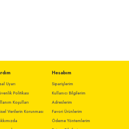
ardım
Hesabım
sal Uyarı
Siparişlerim
venlik Politikası
Kullanıcı Bilgilerim
llanım Koşulları
Adreslerim
şisel Verilerin Korunması
Favori Ürünlerim
kkımızda
Ödeme Yöntemlerim