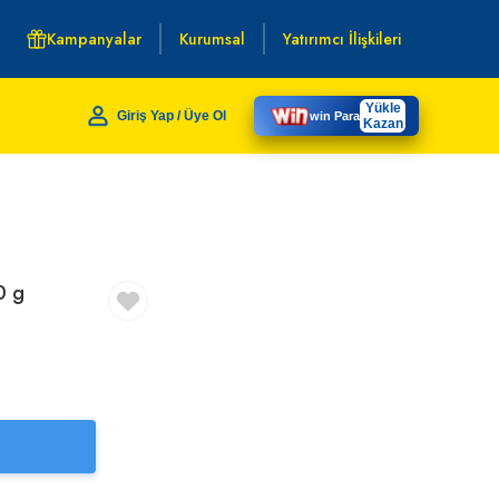
Kampanyalar
Kurumsal
Yatırımcı İlişkileri
Yükle
Giriş Yap / Üye Ol
win Para
Kazan
0 g