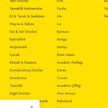
Yeni Ürünler
Evin
Ku
Yemeklik Malzemeler
Piyale
Yat
Et & Tavuk & Şarküteri
Mis
İl
Meyve & Sebze
Lio
Süt & Süt Ürünleri
Karmen
Kahvaltılık
Amigo
Atıştırmalık
Mintax
İçecek
Bizim Vatan
Ekmek & Pastane
Anadolu Mutfağı
Dondurulmuş Ürünler
Deren
Dondurma
Crown
Temizlik
Anadolu Çiftliği
Kağıt Ürünleri
Mon Amour
Kişisel Bakım & Kozmetik
Bebeland
×