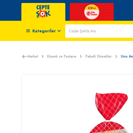
Kategoriler
Market
Ekmek ve Pastane
Paketli Ekmekler
Uno An