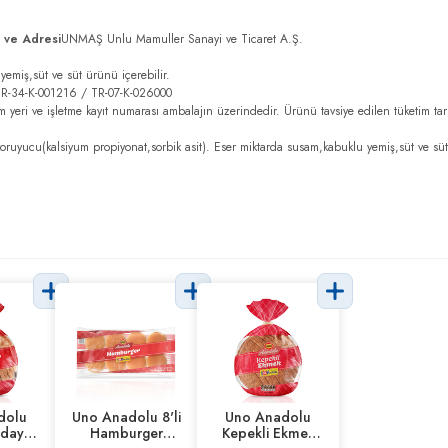
ı ve Adresi
UNMAŞ Unlu Mamuller Sanayi ve Ticaret A.Ş.
emiş,süt ve süt ürünü içerebilir.
TR-34-K-001216 / TR-07-K-026000
im yeri ve işletme kayıt numarası ambalajın üzerindedir. Ürünü tavsiye edilen tüketim ta
uyucu(kalsiyum propiyonat,sorbik asit). Eser miktarda susam,kabuklu yemiş,süt ve süt 
dolu
Uno Anadolu 8'li
Uno Anadolu
day
Hamburger
Kepekli Ekmek