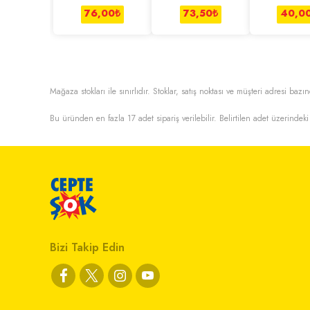
Ekmegi 450 g
Sandviç 4*100 g
Ekmeği 3
76,00
₺
73,50
₺
40,0
Mağaza stokları ile sınırlıdır. Stoklar, satış noktası ve müşteri adresi bazın
Bu üründen en fazla
17
adet sipariş verilebilir. Belirtilen adet üzerindeki 
Bizi Takip Edin