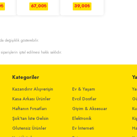
50 g
Ekmeği 432 g
400 g
0
₺
67,00
₺
39,00
₺
da değişiklik gösterebilir.
siparişlerin iptal edilmesi hakkı saklıdır.
Kategoriler
Y
Kazandırır Alışverişin
Ev & Yaşam
Ya
Kasa Arkası Ürünler
Evcil Dostlar
Gü
Haftanın Fırsatları
Giyim & Aksesuar
Ku
Şok'tan İste Gelsin
Elektronik
Ki
Glutensiz Ürünler
Ev İnterneti
Ha