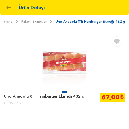
Ürün Detayı
 Pastane
Paketli Ekmekler
Uno Anadolu 8'li Hamburger Ekmeği 432 g
67,00
₺
Uno Anadolu 8'li Hamburger Ekmeği 432 g
05051368