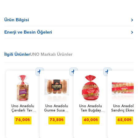
Ürün Bilgisi
Enerji ve Besin Öğeleri
İlgili Ürünler
UNO Markalı Ürünler
Uno Anadolu
Uno Anadolu
Uno Anadolu
Uno Anadolu
Çavdarlı Tava
Gurme Susamlı
Tam Buğday
Sandviç Ekmeği
Ekmegi 450 g
Sandviç 4*100
Ekmeği 350 g
7*65 g
g
76,00
₺
73,50
₺
40,00
₺
65,00
₺