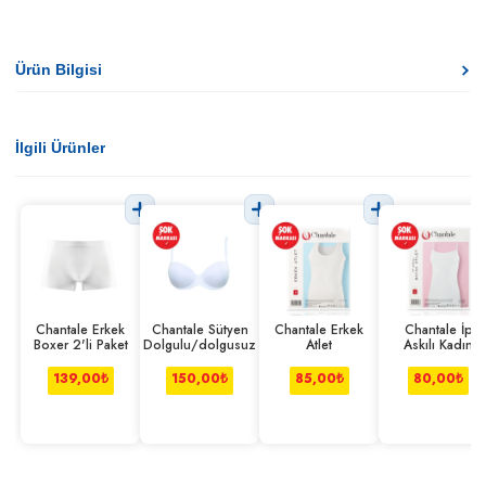
Ürün Bilgisi
İlgili Ürünler
Chantale Erkek
Chantale Sütyen
Chantale Erkek
Chantale İp
Boxer 2'li Paket
Dolgulu/dolgusuz
Atlet
Askılı Kadın
Modal Atlet
139,00
₺
150,00
₺
85,00
₺
80,00
₺