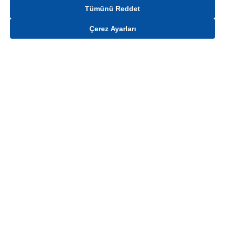
Tümünü Reddet
Çerez Ayarları
Gelince Haber Ver
Mağaza stokları ile sınırlıdır. Stoklar, satış noktası ve müşteri adresi bazında
değişiklik gösterebilir.
Bu üründen en fazla
100
adet sipariş verilebilir. Belirtilen adet üzerindeki
siparişlerin iptal edilmesi hakkı saklıdır.