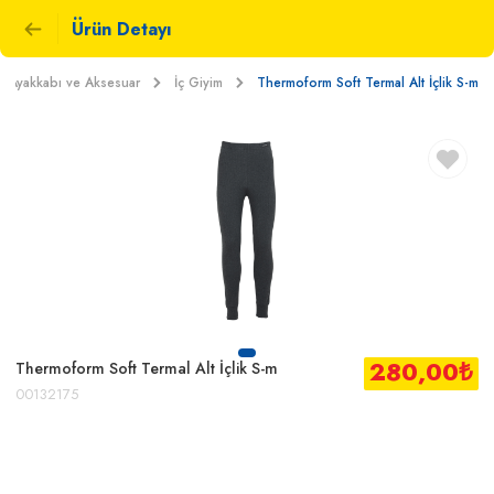
Ürün Detayı
m-Ayakkabı ve Aksesuar
İç Giyim
Thermoform Soft Termal Alt İçlik S-m
280,00
₺
Thermoform Soft Termal Alt İçlik S-m
00132175