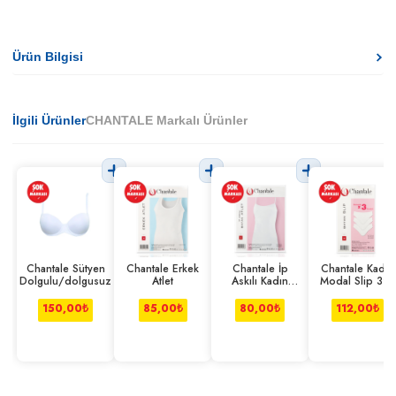
Ürün Bilgisi
İlgili Ürünler
CHANTALE Markalı Ürünler
Chantale Sütyen
Chantale Erkek
Chantale İp
Chantale Kadın
Dolgulu/dolgusuz
Atlet
Askılı Kadın
Modal Slip 3'lü
Modal Atlet
150,00
₺
85,00
₺
80,00
₺
112,00
₺