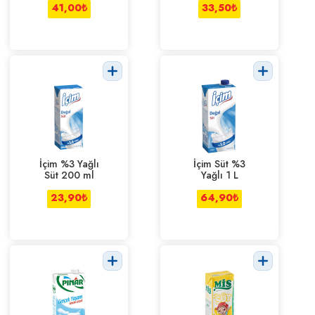
41,00
₺
33,50
₺
İçim %3 Yağlı
İçim Süt %3
Süt 200 ml
Yağlı 1 L
23,90
₺
64,90
₺