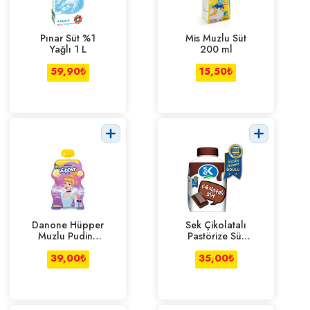
Pınar Süt %1
Mis Muzlu Süt
Yağlı 1 L
200 ml
59,90
₺
15,50
₺
Danone Hüpper
Sek Çikolatalı
Muzlu Puding
Pastörize Süt
70 g
200 ml
39,00
₺
35,00
₺