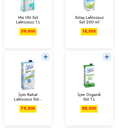
Mis Uht Süt
Sütaş Laktozsuz
Laktozsuz 1 L
Süt 200 ml
59,00
₺
18,50
₺
İçim Rahat
İçim Organik
Laktozsuz Süt 1
Süt 1 L
L
79,50
₺
88,50
₺