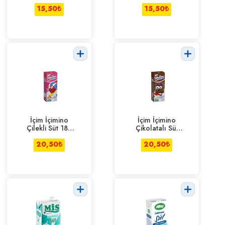
15,50
₺
15,50
₺
İçim İçimino
İçim İçimino
Çilekli Süt 180
Çikolatalı Süt
ml
180 ml
20,50
₺
20,50
₺