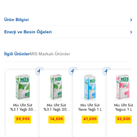
Ürün Bilgisi
Enerji ve Besin Öğeleri
İlgili Ürünler
MİS Markalı Ürünler
Mis Uht Süt
Mis Uht Süt
Mis Uht Süt
Mis Uht Süt
%3.1 Yağlı 500
%3.1 Yağlı 200
Yarım Yağlı 1 L
Yağsız 1 L
ml
ml
29,90
₺
14,50
₺
41,00
₺
33,50
₺