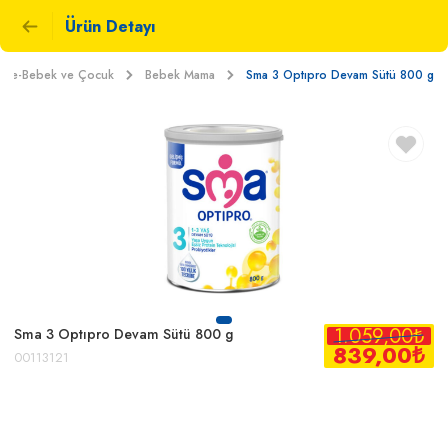
Ürün Detayı
nne-Bebek ve Çocuk
Bebek Mama
Sma 3 Optıpro Devam Sütü 800 g
1.059,00
₺
Sma 3 Optıpro Devam Sütü 800 g
839,00
₺
00113121