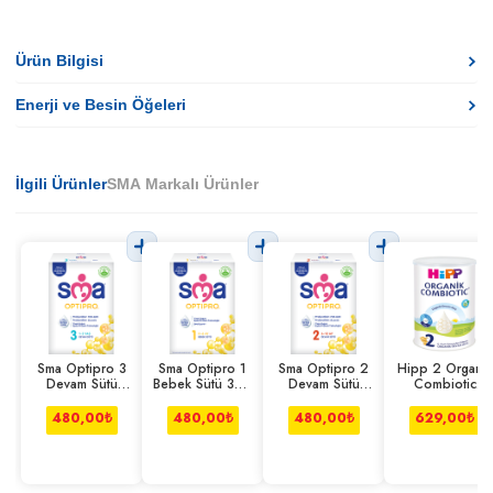
Ürün Bilgisi
Enerji ve Besin Öğeleri
İlgili Ürünler
SMA Markalı Ürünler
Sma Optipro 3
Sma Optipro 1
Sma Optipro 2
Hipp 2 Organik
Devam Sütü
Bebek Sütü 300
Devam Sütü
Combiotic
300 g
g
300 g
Devam Sütü
350 Gr
480,00
₺
480,00
₺
480,00
₺
629,00
₺