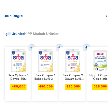
Ürün Bilgisi
İlgili Ürünler
HİPP Markalı Ürünler
Sma Optipro 3
Sma Optipro 1
Sma Optipro 2
Hipp 3 Organik
Devam Sütü
Bebek Sütü 300
Devam Sütü
Combiotic
300 g
g
300 g
Devam Sütü
350 Gr
480,00
₺
480,00
₺
480,00
₺
629,00
₺