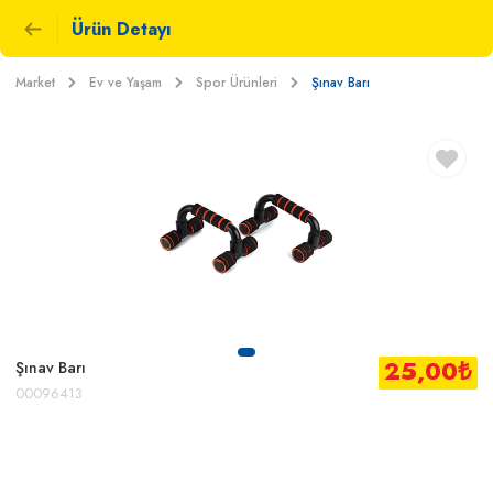
Ürün Detayı
Market
Ev ve Yaşam
Spor Ürünleri
Şınav Barı
25,00
₺
Şınav Barı
00096413