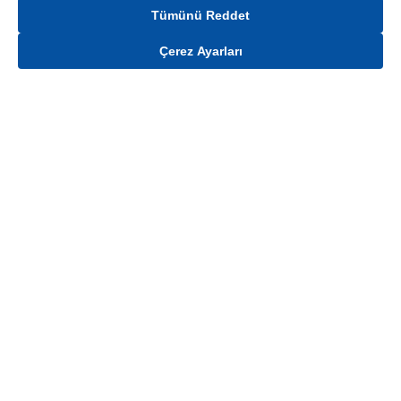
Tümünü Reddet
Çerez Ayarları
Gelince Haber Ver
Mağaza stokları ile sınırlıdır. Stoklar, satış noktası ve müşteri adresi bazında
değişiklik gösterebilir.
Bu üründen en fazla
100
adet sipariş verilebilir. Belirtilen adet üzerindeki
siparişlerin iptal edilmesi hakkı saklıdır.