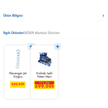
Ürün Bilgisi
İlgili Ürünler
DİĞER Markalı Ürünler
Slazenger Jel
Gokidy Işıklı
Göğüs
Paten Mavi
Genişletici /
799,00
₺
Esneme Lastiği
249,00
₺
699,00
₺