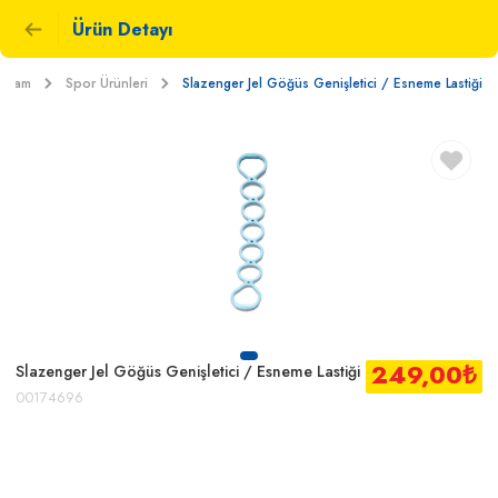
Ürün Detayı
Yaşam
Spor Ürünleri
Slazenger Jel Göğüs Genişletici / Esneme Lastiği
249,00
₺
Slazenger Jel Göğüs Genişletici / Esneme Lastiği
00174696