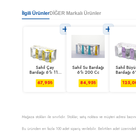
İlgili Ürünler
DİĞER Markalı Ürünler
Sahil Çay
Sahil Su Bardağı
Sahil Büy
Bardağı 6'lı 110
6'lı 200 Cc
Bardağı 6'
Cc
Cc
67,95
₺
84,95
₺
125,0
Mağaza stokları ile sınırlıdır. Stoklar, satış noktası ve müşteri adresi bazın
Bu üründen en fazla
100
adet sipariş verilebilir. Belirtilen adet üzerindek