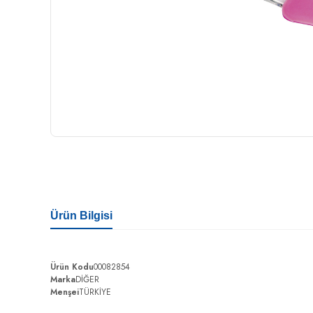
Ürün Bilgisi
Ürün Kodu
00082854
Marka
DİĞER
Menşei
TÜRKİYE