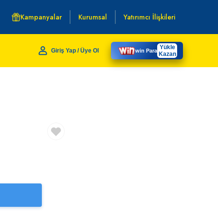
Kampanyalar
Kurumsal
Yatırımcı İlişkileri
Yükle
Giriş Yap / Üye Ol
win Para
Kazan