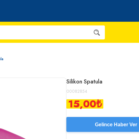
ula
Silikon Spatula
00082854
15,00
₺
Gelince Haber Ver