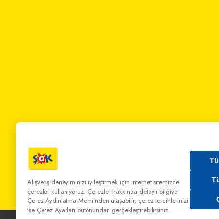
Tü
T
Alışveriş deneyiminizi iyileştirmek için internet sitemizde
çerezler kullanıyoruz. Çerezler hakkında detaylı bilgiye
Bizi Arayın:
0 850 808 00 00
Bize Yazın:
musterihiz
Çerez Aydınlatma Metni'nden
ulaşabilir, çerez tercihlerinizi
ise Çerez Ayarları butonundan gerçekleştirebilirsiniz.