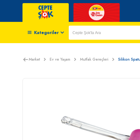
Kategoriler
Market
Ev ve Yaşam
Mutfak Gereçleri
Silikon Spat