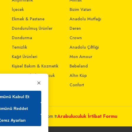
Atıştırmalık
Mintax
İçecek
Bizim Vatan
Ekmek & Pastane
Anadolu Mutfağı
Dondurulmuş Ürünler
Deren
Dondurma
Crown
Temizlik
Anadolu Çiftliği
Kağıt Ürünleri
Mon Amour
Kişisel Bakım & Kozmetik
Bebeland
Anne - Bebek & Çocuk
Altın Küp
×
Oyuncak
Confort
Ev & Yaşam
münü Kabul Et
ümünü Reddet
metleri@mim.sokmarket.com.tr
Arabuluculuk İrtibat Formu
Çerez Ayarları