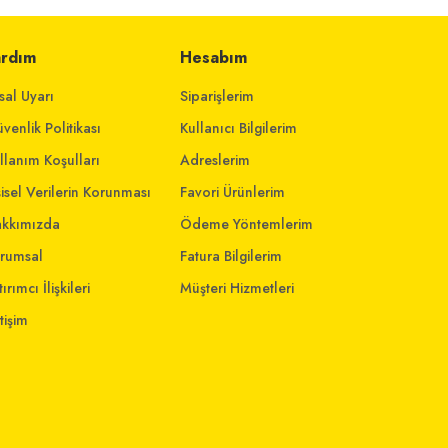
ardım
Hesabım
sal Uyarı
Siparişlerim
venlik Politikası
Kullanıcı Bilgilerim
llanım Koşulları
Adreslerim
şisel Verilerin Korunması
Favori Ürünlerim
kkımızda
Ödeme Yöntemlerim
rumsal
Fatura Bilgilerim
ırımcı İlişkileri
Müşteri Hizmetleri
etişim