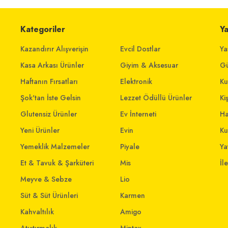
Kategoriler
Y
Kazandırır Alışverişin
Evcil Dostlar
Ya
Kasa Arkası Ürünler
Giyim & Aksesuar
Gü
Haftanın Fırsatları
Elektronik
Ku
Şok'tan İste Gelsin
Lezzet Ödüllü Ürünler
Ki
Glutensiz Ürünler
Ev İnterneti
Ha
Yeni Ürünler
Evin
Ku
Yemeklik Malzemeler
Piyale
Yat
Et & Tavuk & Şarküteri
Mis
İl
Meyve & Sebze
Lio
Süt & Süt Ürünleri
Karmen
Kahvaltılık
Amigo