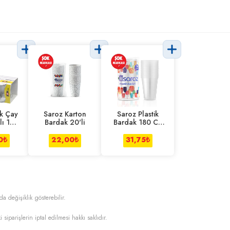
ük Çay
Saroz Karton
Saroz Plastik
lı 165
Bardak 20'li
Bardak 180 Cc
20'li
0
₺
22,00
₺
31,75
₺
da değişiklik gösterebilir.
i siparişlerin iptal edilmesi hakkı saklıdır.