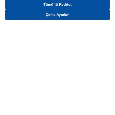
Tümünü Reddet
Çerez Ayarları
Gelince Haber Ver
Mağaza stokları ile sınırlıdır. Stoklar, satış noktası ve müşteri adresi bazında
değişiklik gösterebilir.
Bu üründen en fazla
100
adet sipariş verilebilir. Belirtilen adet üzerindeki
siparişlerin iptal edilmesi hakkı saklıdır.