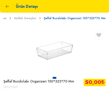
Ürün Detayı
Yaşam
Mutfak Gereçleri
Şeffaf Buzdolabı Organizeri 150*325*70 Mm
50,00
₺
Şeffaf Buzdolabı Organizeri 150*325*70 Mm
00127569