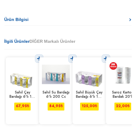
Ürün Bilgisi
İlgili Ürünler
DİĞER Markalı Ürünler
Sahil Çay
Sahil Su Bardağı
Sahil Büyük Çay
Saroz Karton
Bardağı 6'lı 110
6'lı 200 Cc
Bardağı 6'lı 165
Bardak 20'li
Cc
Cc
67,95
₺
84,95
₺
125,00
₺
22,00
₺