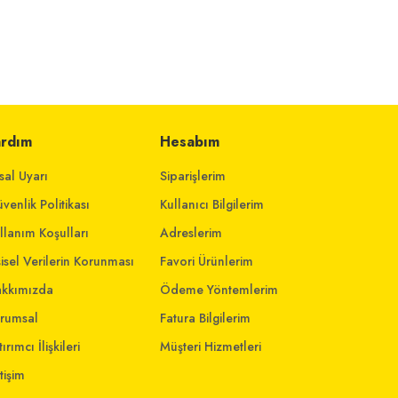
ardım
Hesabım
sal Uyarı
Siparişlerim
venlik Politikası
Kullanıcı Bilgilerim
llanım Koşulları
Adreslerim
şisel Verilerin Korunması
Favori Ürünlerim
kkımızda
Ödeme Yöntemlerim
rumsal
Fatura Bilgilerim
ırımcı İlişkileri
Müşteri Hizmetleri
etişim