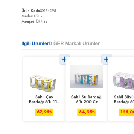
Ürün Kodu
00134395
Marka
DİĞER
Menşei
TÜRKİYE
İlgili Ürünler
DİĞER Markalı Ürünler
Sahil Çay
Sahil Su Bardağı
Sahil Büy
Bardağı 6'lı 110
6'lı 200 Cc
Bardağı 6'
Cc
Cc
67,95
₺
84,95
₺
125,0