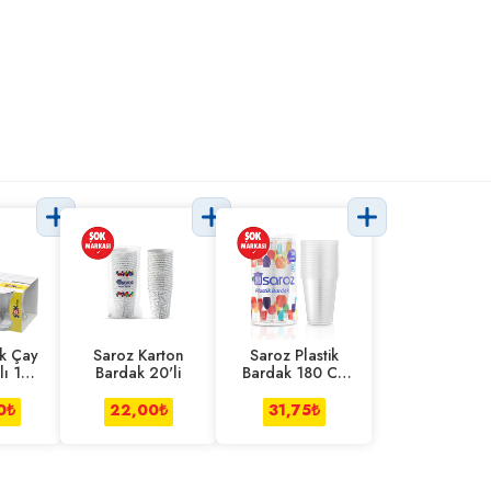
ük Çay
Saroz Karton
Saroz Plastik
lı 165
Bardak 20'li
Bardak 180 Cc
20'li
0
₺
22,00
₺
31,75
₺