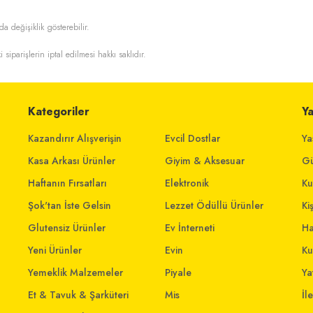
da değişiklik gösterebilir.
i siparişlerin iptal edilmesi hakkı saklıdır.
Kategoriler
Y
Kazandırır Alışverişin
Evcil Dostlar
Ya
Kasa Arkası Ürünler
Giyim & Aksesuar
Gü
Haftanın Fırsatları
Elektronik
Ku
Şok'tan İste Gelsin
Lezzet Ödüllü Ürünler
Ki
Glutensiz Ürünler
Ev İnterneti
Ha
Yeni Ürünler
Evin
Ku
Yemeklik Malzemeler
Piyale
Yat
Et & Tavuk & Şarküteri
Mis
İl