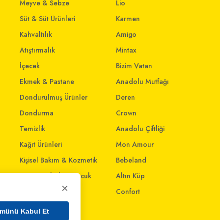
Meyve & Sebze
Lio
Süt & Süt Ürünleri
Karmen
Kahvaltılık
Amigo
Atıştırmalık
Mintax
İçecek
Bizim Vatan
Ekmek & Pastane
Anadolu Mutfağı
Dondurulmuş Ürünler
Deren
Dondurma
Crown
Temizlik
Anadolu Çiftliği
Kağıt Ürünleri
Mon Amour
Kişisel Bakım & Kozmetik
Bebeland
Anne - Bebek & Çocuk
Altın Küp
×
Oyuncak
Confort
Ev & Yaşam
münü Kabul Et