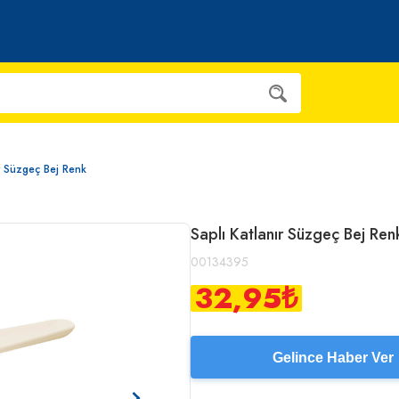
ır Süzgeç Bej Renk
Saplı Katlanır Süzgeç Bej Ren
00134395
32,95
₺
Gelince Haber Ver