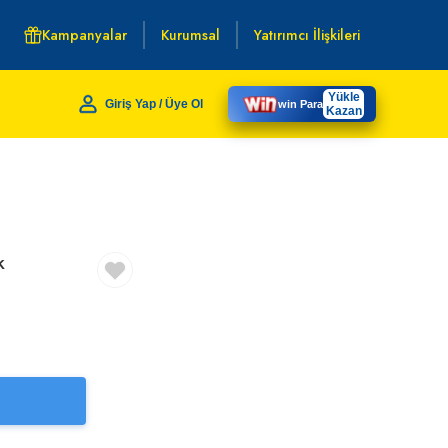
Kampanyalar
Kurumsal
Yatırımcı İlişkileri
Yükle
Giriş Yap / Üye Ol
win Para
Kazan
k