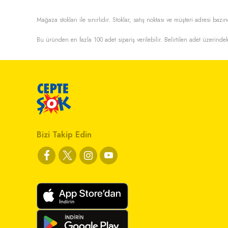
Mağaza stokları ile sınırlıdır. Stoklar, satış noktası ve müşteri adresi bazın
Bu üründen en fazla
100
adet sipariş verilebilir. Belirtilen adet üzerindek
Bizi Takip Edin