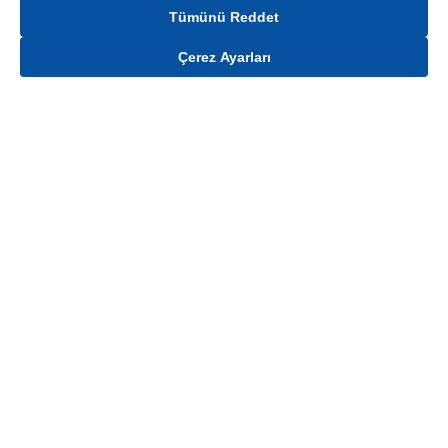
Tümünü Reddet
Çerez Ayarları
Gelince Haber Ver
Mağaza stokları ile sınırlıdır. Stoklar, satış noktası ve müşteri adresi bazında
değişiklik gösterebilir.
Bu üründen en fazla
100
adet sipariş verilebilir. Belirtilen adet üzerindeki
siparişlerin iptal edilmesi hakkı saklıdır.