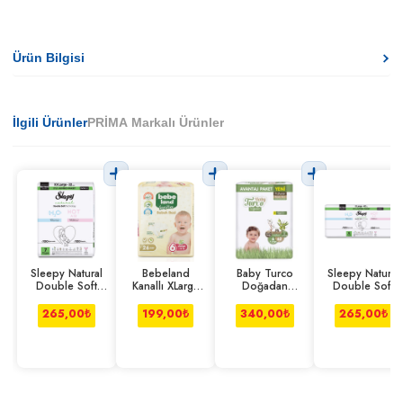
Ürün Bilgisi
İlgili Ürünler
PRİMA Markalı Ürünler
Sleepy Natural
Bebeland
Baby Turco
Sleepy Natural
Double Soft
Kanallı XLarge
Doğadan
Double Soft
Bebek Bezi Xxl
Bebek Bezi 26
Pofuduk Maxi Xl
Bebek Bezi Xl
32'li
Adet
62'li
40'lı
265,00
₺
199,00
₺
340,00
₺
265,00
₺