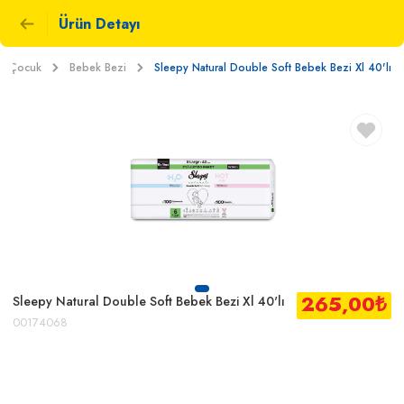
Ürün Detayı
e Çocuk
Bebek Bezi
Sleepy Natural Double Soft Bebek Bezi Xl 40'lı
265,00
₺
Sleepy Natural Double Soft Bebek Bezi Xl 40'lı
00174068