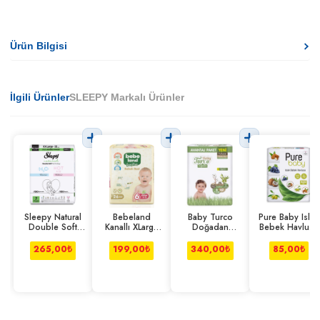
Ürün Bilgisi
İlgili Ürünler
SLEEPY Markalı Ürünler
Sleepy Natural
Bebeland
Baby Turco
Pure Baby Islak
Double Soft
Kanallı XLarge
Doğadan
Bebek Havlusu
Bebek Bezi Xxl
Bebek Bezi 26
Pofuduk Maxi Xl
4*50'li
32'li
Adet
62'li
265,00
₺
199,00
₺
340,00
₺
85,00
₺