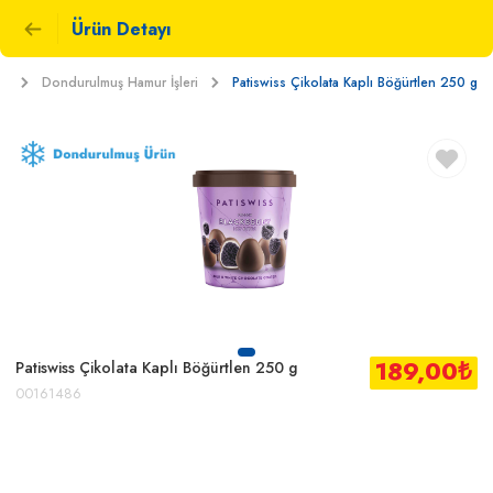
Ürün Detayı
er
Dondurulmuş Hamur İşleri
Patiswiss Çikolata Kaplı Böğürtlen 250 g
189,00
₺
Patiswiss Çikolata Kaplı Böğürtlen 250 g
00161486