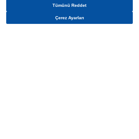
Tümünü Reddet
Çerez Ayarları
Gelince Haber Ver
Mağaza stokları ile sınırlıdır. Stoklar, satış noktası ve müşteri adresi bazında
değişiklik gösterebilir.
Bu üründen en fazla
100
adet sipariş verilebilir. Belirtilen adet üzerindeki
siparişlerin iptal edilmesi hakkı saklıdır.