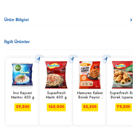
Ürün Bilgisi
İlgili Ürünler
İnci Kayseri
Superfresh
Hamurex Kalem
Superfresh Rul
Mantısı 450 g
Mantı 400 g
Börek Peynirli
Börek Ispanaklı
400 g
420 g
39,50
₺
165,00
₺
52,50
₺
79,50
₺