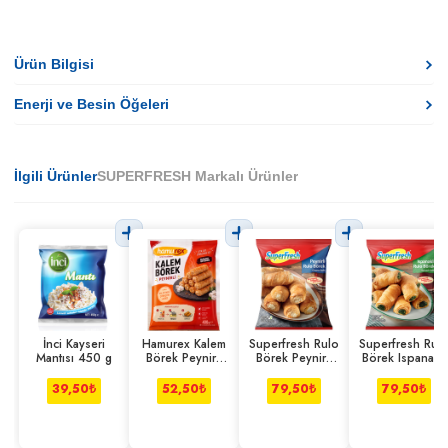
Ürün Bilgisi
Enerji ve Besin Öğeleri
İlgili Ürünler
SUPERFRESH Markalı Ürünler
İnci Kayseri
Hamurex Kalem
Superfresh Rulo
Superfresh Rul
Mantısı 450 g
Börek Peynirli
Börek Peynirli
Börek Ispanaklı
400 g
420 g
420 g
39,50
₺
52,50
₺
79,50
₺
79,50
₺