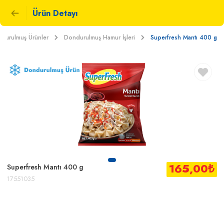
Ürün Detayı
durulmuş Ürünler
Dondurulmuş Hamur İşleri
Superfresh Mantı 400 g
165,00
₺
Superfresh Mantı 400 g
17551035