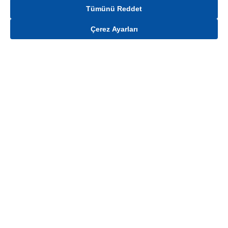
Tümünü Reddet
Çerez Ayarları
Gelince Haber Ver
Mağaza stokları ile sınırlıdır. Stoklar, satış noktası ve müşteri adresi bazında
değişiklik gösterebilir.
Bu üründen en fazla
100
adet sipariş verilebilir. Belirtilen adet üzerindeki
siparişlerin iptal edilmesi hakkı saklıdır.