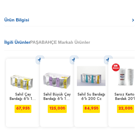
Ürün Bilgisi
İlgili Ürünler
PAŞABAHÇE Markalı Ürünler
Sahil Çay
Sahil Büyük Çay
Sahil Su Bardağı
Saroz Karton
Bardağı 6'lı 110
Bardağı 6'lı 165
6'lı 200 Cc
Bardak 20'li
Cc
Cc
67,95
₺
125,00
₺
84,95
₺
22,00
₺