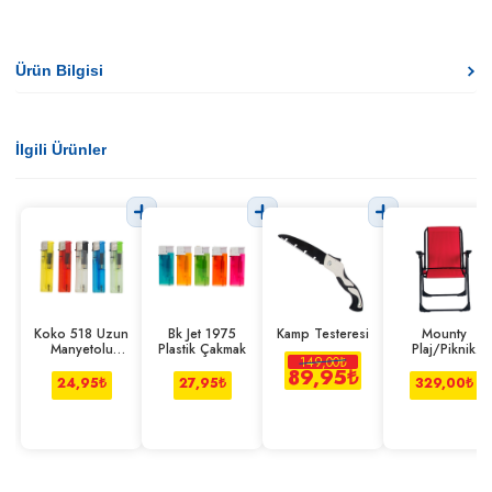
Ürün Bilgisi
İlgili Ürünler
Koko 518 Uzun
Bk Jet 1975
Kamp Testeresi
Mounty
Manyetolu
Plastik Çakmak
Plaj/Piknik
149,00
₺
Çakmak
Sandalyesi
89,95
₺
24,95
₺
27,95
₺
329,00
₺