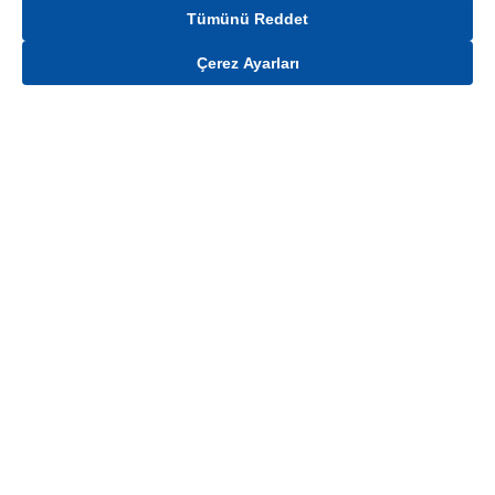
Tümünü Reddet
Çerez Ayarları
Gelince Haber Ver
Mağaza stokları ile sınırlıdır. Stoklar, satış noktası ve müşteri adresi bazında
değişiklik gösterebilir.
Bu üründen en fazla
100
adet sipariş verilebilir. Belirtilen adet üzerindeki
siparişlerin iptal edilmesi hakkı saklıdır.