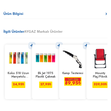
Ürün Bilgisi
İlgili Ürünler
AYGAZ Markalı Ürünler
Koko 518 Uzun
Bk Jet 1975
Kamp Testeresi
Mounty
Manyetolu
Plastik Çakmak
Plaj/Piknik
149,00
₺
Çakmak
Sandalyesi
89,95
₺
24,95
₺
27,95
₺
329,00
₺