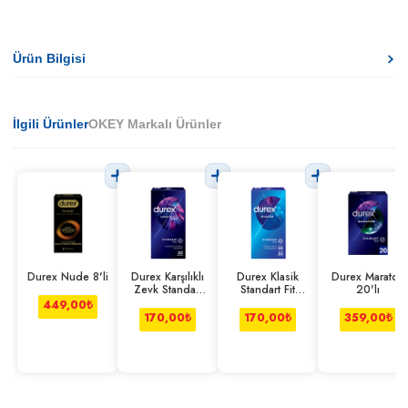
Ürün Bilgisi
İlgili Ürünler
OKEY Markalı Ürünler
Durex Nude 8'li
Durex Karşılıklı
Durex Klasik
Durex Maraton
Zevk Standart
Standart Fit
20'lı
Fit 10'lu
10'lu
449,00
₺
170,00
₺
170,00
₺
359,00
₺