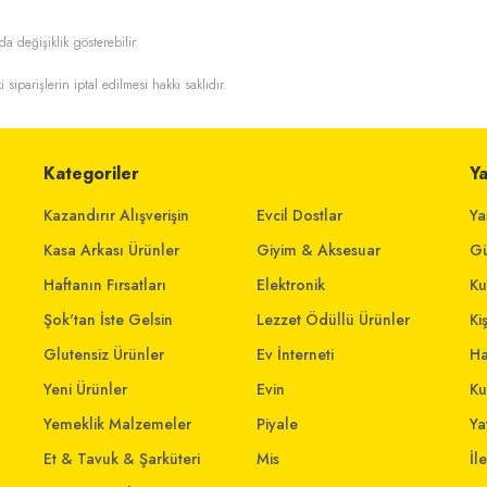
da değişiklik gösterebilir.
i siparişlerin iptal edilmesi hakkı saklıdır.
Kategoriler
Y
Kazandırır Alışverişin
Evcil Dostlar
Ya
Kasa Arkası Ürünler
Giyim & Aksesuar
Gü
Haftanın Fırsatları
Elektronik
Ku
Şok'tan İste Gelsin
Lezzet Ödüllü Ürünler
Ki
Glutensiz Ürünler
Ev İnterneti
Ha
Yeni Ürünler
Evin
Ku
Yemeklik Malzemeler
Piyale
Yat
Et & Tavuk & Şarküteri
Mis
İl