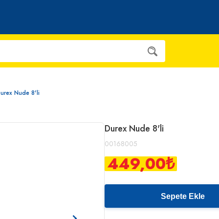
urex Nude 8'li
Durex Nude 8'li
00168005
449,00
₺
Sepete Ekle