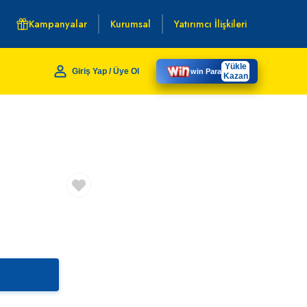
Kampanyalar
Kurumsal
Yatırımcı İlişkileri
Yükle
Giriş Yap / Üye Ol
win Para
Kazan