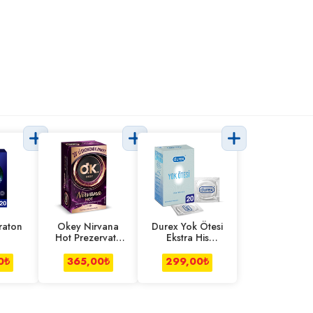
raton
Okey Nirvana
Durex Yok Ötesi
Hot Prezervatif
Ekstra His
Ekonomik Paket
Prezervatif 20'li
20'li
0
₺
365,00
₺
299,00
₺