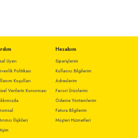
ardım
Hesabım
sal Uyarı
Siparişlerim
venlik Politikası
Kullanıcı Bilgilerim
llanım Koşulları
Adreslerim
şisel Verilerin Korunması
Favori Ürünlerim
kkımızda
Ödeme Yöntemlerim
rumsal
Fatura Bilgilerim
ırımcı İlişkileri
Müşteri Hizmetleri
etişim