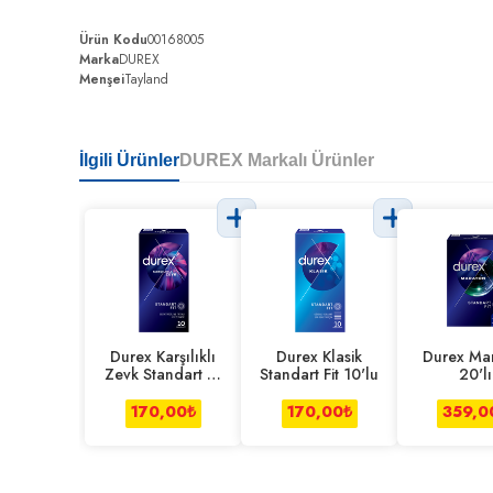
Ürün Kodu
00168005
Marka
DUREX
Menşei
Tayland
İlgili Ürünler
DUREX Markalı Ürünler
Durex Karşılıklı
Durex Klasik
Durex Ma
Zevk Standart Fit
Standart Fit 10'lu
20'lı
10'lu
170,00
₺
170,00
₺
359,0