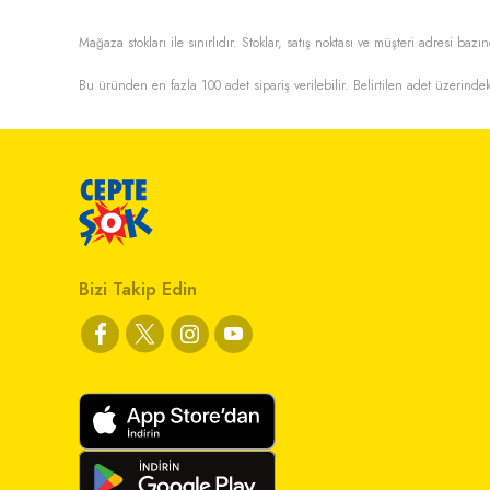
Mağaza stokları ile sınırlıdır. Stoklar, satış noktası ve müşteri adresi bazın
Bu üründen en fazla
100
adet sipariş verilebilir. Belirtilen adet üzerindek
Bizi Takip Edin