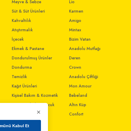
Meyve & Sebze
Lio
Süt & Süt Ürünleri
Karmen
Kahvaltılık
Amigo
Atıştırmalık
Mintax
İçecek
Bizim Vatan
Ekmek & Pastane
Anadolu Mutfağı
Dondurulmuş Ürünler
Deren
Dondurma
Crown
Temizlik
Anadolu Çiftliği
Kağıt Ürünleri
Mon Amour
Kişisel Bakım & Kozmetik
Bebeland
Anne - Bebek & Çocuk
Altın Küp
×
Oyuncak
Confort
Ev & Yaşam
münü Kabul Et