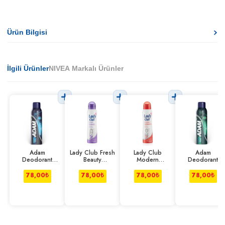
Ürün Bilgisi
İlgili Ürünler
NIVEA Markalı Ürünler
Adam
Lady Club Fresh
Lady Club
Adam
Deodorant
Beauty
Modern
Deodorant
Cool 150 ml
Deodorant 150
Romance
Sport 150 ml
ml
Deodorant 150
78,00
₺
78,00
₺
78,00
₺
78,00
₺
Ml