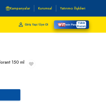
Kampanyalar
Kurumsal
Yatırımcı İlişkileri
Yükle
Giriş Yap / Üye Ol
win Para
Kazan
orant 150 ml