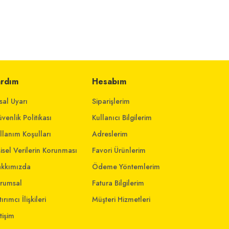
ardım
Hesabım
sal Uyarı
Siparişlerim
venlik Politikası
Kullanıcı Bilgilerim
llanım Koşulları
Adreslerim
şisel Verilerin Korunması
Favori Ürünlerim
kkımızda
Ödeme Yöntemlerim
rumsal
Fatura Bilgilerim
ırımcı İlişkileri
Müşteri Hizmetleri
etişim