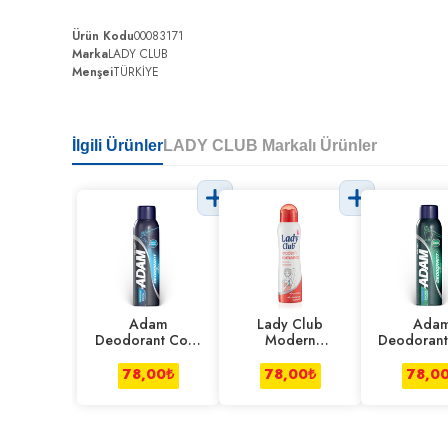
Ürün Kodu
00083171
Marka
LADY CLUB
Menşei
TÜRKİYE
İlgili Ürünler
LADY CLUB Markalı Ürünler
Adam
Lady Club
Ada
Deodorant Cool
Modern
Deodorant
150 ml
Romance
150 m
Deodorant 150
78,00
₺
78,00
₺
78,0
Ml