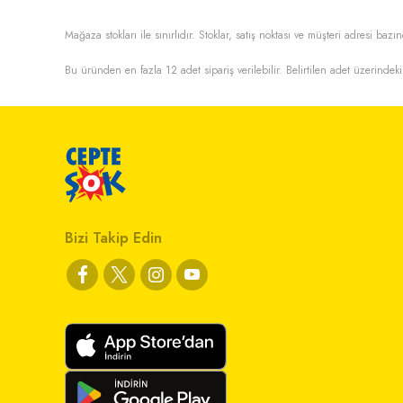
Mağaza stokları ile sınırlıdır. Stoklar, satış noktası ve müşteri adresi bazın
Bu üründen en fazla
12
adet sipariş verilebilir. Belirtilen adet üzerindeki
Bizi Takip Edin