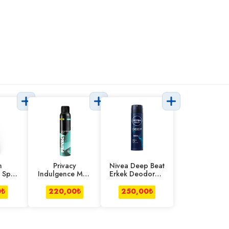
m
Privacy
Nivea Deep Beat
 Sport
Indulgence Men
Erkek Deodorant
l
Deo 200 Ml
150 Ml
0
₺
220,00
₺
250,00
₺