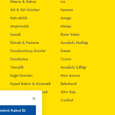
Meyve & Sebze
Lio
Süt & Süt Ürünleri
Karmen
Kahvaltılık
Amigo
Atıştırmalık
Mintax
İçecek
Bizim Vatan
Ekmek & Pastane
Anadolu Mutfağı
Dondurulmuş Ürünler
Deren
Dondurma
Crown
Temizlik
Anadolu Çiftliği
Kağıt Ürünleri
Mon Amour
Kişisel Bakım & Kozmetik
Bebeland
Anne - Bebek & Çocuk
Altın Küp
×
Oyuncak
Confort
Ev & Yaşam
münü Kabul Et