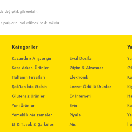
da değişiklik gösterebilir.
 siparişlerin iptal edilmesi hakkı saklıdır.
Kategoriler
Y
Kazandırır Alışverişin
Evcil Dostlar
Ya
Kasa Arkası Ürünler
Giyim & Aksesuar
Gü
Haftanın Fırsatları
Elektronik
Ku
Şok'tan İste Gelsin
Lezzet Ödüllü Ürünler
Ki
Glutensiz Ürünler
Ev İnterneti
Ha
Yeni Ürünler
Evin
Ku
Yemeklik Malzemeler
Piyale
Yat
Et & Tavuk & Şarküteri
Mis
İl