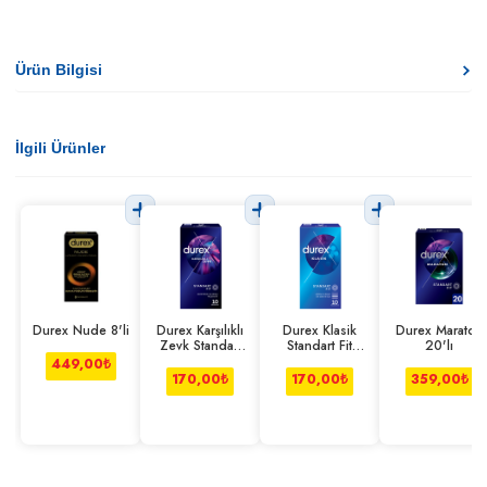
Ürün Bilgisi
İlgili Ürünler
Durex Nude 8'li
Durex Karşılıklı
Durex Klasik
Durex Maraton
Zevk Standart
Standart Fit
20'lı
Fit 10'lu
10'lu
449,00
₺
170,00
₺
170,00
₺
359,00
₺