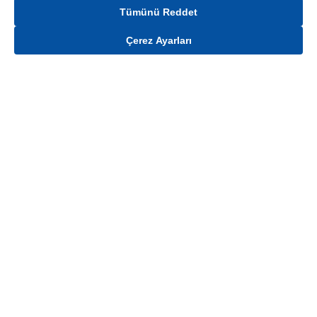
Tümünü Reddet
Çerez Ayarları
Gelince Haber Ver
Mağaza stokları ile sınırlıdır. Stoklar, satış noktası ve müşteri adresi bazında
değişiklik gösterebilir.
Bu üründen en fazla
24
adet sipariş verilebilir. Belirtilen adet üzerindeki
siparişlerin iptal edilmesi hakkı saklıdır.