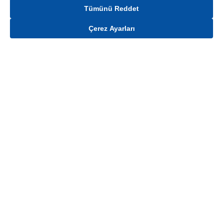
Tümünü Reddet
Çerez Ayarları
Gelince Haber Ver
Mağaza stokları ile sınırlıdır. Stoklar, satış noktası ve müşteri adresi bazında
değişiklik gösterebilir.
Bu üründen en fazla
100
adet sipariş verilebilir. Belirtilen adet üzerindeki
siparişlerin iptal edilmesi hakkı saklıdır.