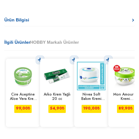
Ürün Bilgisi
İlgili Ürünler
HOBBY Markalı Ürünler
Cire Aseptine
Arko Krem Yağlı
Nivea Soft
Mon Amour El
Aloe Vera Krem
20 cc
Bakım Kremi
Kremi
300 Ml
Nemlendirici
Avokadolu 250
200 ml
Ml
99,00
₺
54,90
₺
190,00
₺
89,90
₺