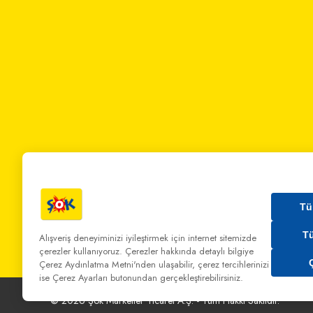
Tü
T
Alışveriş deneyiminizi iyileştirmek için internet sitemizde
çerezler kullanıyoruz. Çerezler hakkında detaylı bilgiye
Bizi Arayın:
0 850 808 00 00
Bize Yazın:
musterihiz
Çerez Aydınlatma Metni'nden
ulaşabilir, çerez tercihlerinizi
ise Çerez Ayarları butonundan gerçekleştirebilirsiniz.
©
2026
Şok Marketler Ticaret A.Ş. - Tüm Hakkı Saklıdır.