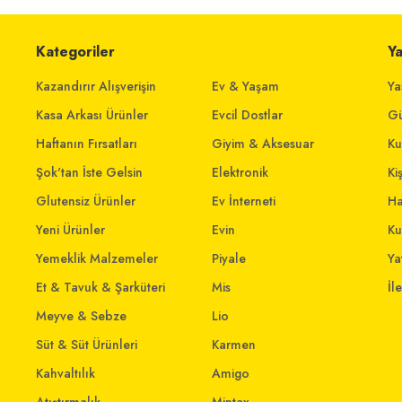
Kategoriler
Y
Kazandırır Alışverişin
Ev & Yaşam
Ya
Kasa Arkası Ürünler
Evcil Dostlar
Gü
Haftanın Fırsatları
Giyim & Aksesuar
Ku
Şok'tan İste Gelsin
Elektronik
Ki
Glutensiz Ürünler
Ev İnterneti
Ha
Yeni Ürünler
Evin
Ku
Yemeklik Malzemeler
Piyale
Yat
Et & Tavuk & Şarküteri
Mis
İl
Meyve & Sebze
Lio
Süt & Süt Ürünleri
Karmen
Kahvaltılık
Amigo