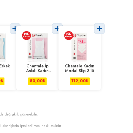
Erkek
Chantale İp
Chantale Kadın
Askılı Kadın
Modal Slip 3'lü
Modal Atlet
0
₺
80,00
₺
112,00
₺
da değişiklik gösterebilir.
i siparişlerin iptal edilmesi hakkı saklıdır.