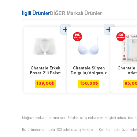
İlgili Ürünler
DİĞER Markalı Ürünler
Chantale Erkek
Chantale Sütyen
Chantale 
Boxer 2'li Paket
Dolgulu/dolgusuz
Atlet
139,00
₺
150,00
₺
85,0
Mağaza stokları ile sınırlıdır. Stoklar, satış noktası ve müşteri adresi bazın
Bu üründen en fazla
100
adet sipariş verilebilir. Belirtilen adet üzerindek