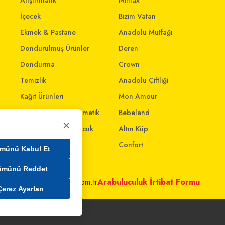
Atıştırmalık
Mintax
İçecek
Bizim Vatan
Ekmek & Pastane
Anadolu Mutfağı
Dondurulmuş Ürünler
Deren
Dondurma
Crown
Temizlik
Anadolu Çiftliği
Kağıt Ürünleri
Mon Amour
Kişisel Bakım & Kozmetik
Bebeland
×
Anne - Bebek & Çocuk
Altın Küp
Oyuncak
Confort
münü Kabul Et
ümünü Reddet
metleri@mim.sokmarket.com.tr
Arabuluculuk İrtibat Formu
Çerez Ayarları