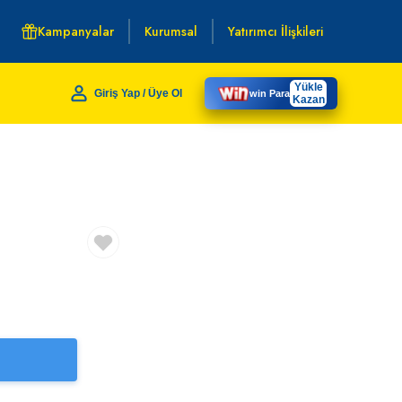
Kampanyalar
Kurumsal
Yatırımcı İlişkileri
Yükle
Giriş Yap / Üye Ol
win Para
Kazan