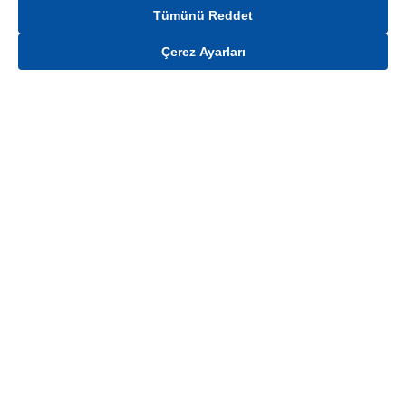
Tümünü Reddet
Çerez Ayarları
Gelince Haber Ver
Mağaza stokları ile sınırlıdır. Stoklar, satış noktası ve müşteri adresi bazında
değişiklik gösterebilir.
Bu üründen en fazla
100
adet sipariş verilebilir. Belirtilen adet üzerindeki
siparişlerin iptal edilmesi hakkı saklıdır.