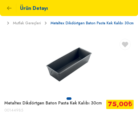
Ürün Detayı
am
Mutfak Gereçleri
Metaltex Dikdörtgen Baton Pasta Kek Kalıbı 30cm
75,00
₺
Metaltex Dikdörtgen Baton Pasta Kek Kalıbı 30cm
00144985