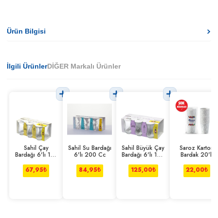
Ürün Bilgisi
İlgili Ürünler
DİĞER Markalı Ürünler
Sahil Çay
Sahil Su Bardağı
Sahil Büyük Çay
Saroz Karton
Bardağı 6'lı 110
6'lı 200 Cc
Bardağı 6'lı 165
Bardak 20'li
Cc
Cc
67,95
₺
84,95
₺
125,00
₺
22,00
₺