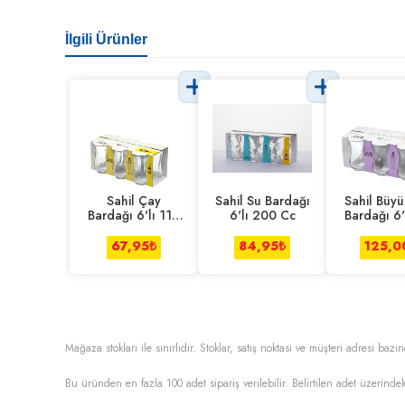
İlgili Ürünler
Sahil Çay
Sahil Su Bardağı
Sahil Büy
Bardağı 6'lı 110
6'lı 200 Cc
Bardağı 6'
Cc
Cc
67,95
₺
84,95
₺
125,0
Mağaza stokları ile sınırlıdır. Stoklar, satış noktası ve müşteri adresi bazın
Bu üründen en fazla
100
adet sipariş verilebilir. Belirtilen adet üzerindek