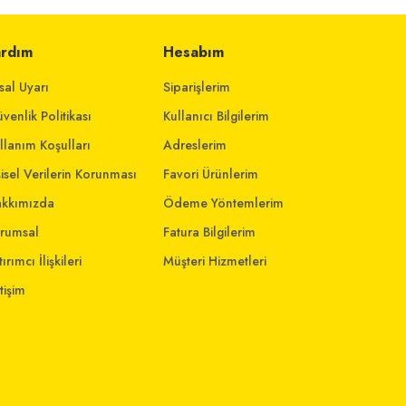
ardım
Hesabım
sal Uyarı
Siparişlerim
venlik Politikası
Kullanıcı Bilgilerim
llanım Koşulları
Adreslerim
şisel Verilerin Korunması
Favori Ürünlerim
kkımızda
Ödeme Yöntemlerim
rumsal
Fatura Bilgilerim
ırımcı İlişkileri
Müşteri Hizmetleri
etişim