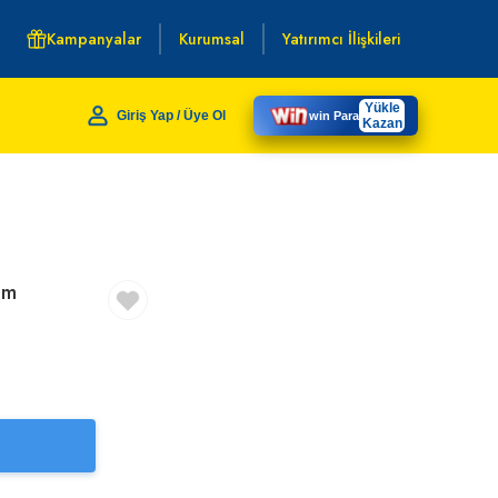
Kampanyalar
Kurumsal
Yatırımcı İlişkileri
Yükle
Giriş Yap / Üye Ol
win Para
Kazan
Cm