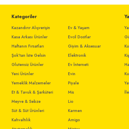
Kategoriler
Y
Kazandırır Alışverişin
Ev & Yaşam
Ya
Kasa Arkası Ürünler
Evcil Dostlar
Gü
Haftanın Fırsatları
Giyim & Aksesuar
Ku
Şok'tan İste Gelsin
Elektronik
Ki
Glutensiz Ürünler
Ev İnterneti
Ha
Yeni Ürünler
Evin
Ku
Yemeklik Malzemeler
Piyale
Yat
Et & Tavuk & Şarküteri
Mis
İl
Meyve & Sebze
Lio
Süt & Süt Ürünleri
Karmen
Kahvaltılık
Amigo