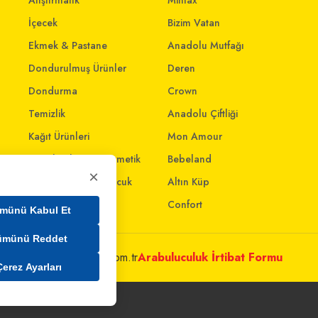
Atıştırmalık
Mintax
İçecek
Bizim Vatan
Ekmek & Pastane
Anadolu Mutfağı
Dondurulmuş Ürünler
Deren
Dondurma
Crown
Temizlik
Anadolu Çiftliği
Kağıt Ürünleri
Mon Amour
Kişisel Bakım & Kozmetik
Bebeland
×
Anne - Bebek & Çocuk
Altın Küp
Oyuncak
Confort
münü Kabul Et
ümünü Reddet
metleri@mim.sokmarket.com.tr
Arabuluculuk İrtibat Formu
Çerez Ayarları