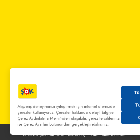
Tü
T
Alışveriş deneyiminizi iyileştirmek için internet sitemizde
çerezler kullanıyoruz. Çerezler hakkında detaylı bilgiye
Bizi Arayın:
0 850 808 00 00
Bize Yazın:
musterihiz
Çerez Aydınlatma Metni'nden
ulaşabilir, çerez tercihlerinizi
ise Çerez Ayarları butonundan gerçekleştirebilirsiniz.
©
2026
Şok Marketler Ticaret A.Ş. - Tüm Hakkı Saklıdır.