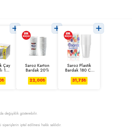
ük Çay
Saroz Karton
Saroz Plastik
lı 165
Bardak 20'li
Bardak 180 Cc
20'li
0
₺
22,00
₺
31,75
₺
da değişiklik gösterebilir.
i siparişlerin iptal edilmesi hakkı saklıdır.