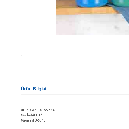
Ürün Bilgisi
Ürün Kodu
00169684
Marka
MEHTAP
Menşei
TÜRKİYE